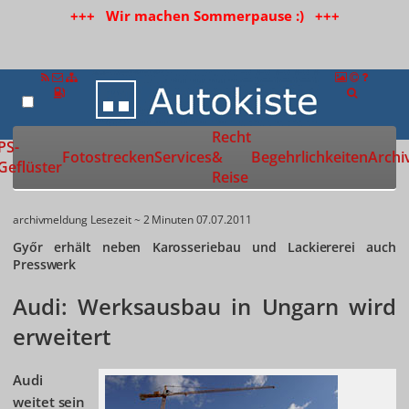
+++ Wir machen Sommerpause :) +++
Recht
Zur Startseite
PS-
Fotostrecken
Services
&
Begehrlichkeiten
Archi
Geflüster
Reise
archivmeldung
Lesezeit ~ 2 Minuten
07.07.2011
Győr erhält neben Karosseriebau und Lackiererei auch
Presswerk
Audi: Werksausbau in Ungarn wird
erweitert
Audi
weitet sein