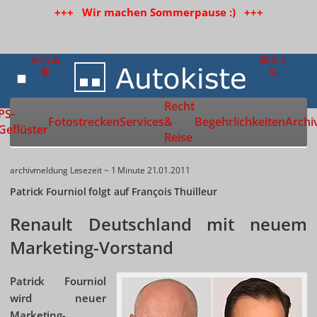
+++ Wir machen Sommerpause :) +++
Recht
Zur Startseite
PS-
Fotostrecken
Services
&
Begehrlichkeiten
Archi
Geflüster
Reise
archivmeldung
Lesezeit ~ 1 Minute
21.01.2011
Patrick Fourniol folgt auf François Thuilleur
Renault Deutschland mit neuem
Marketing-Vorstand
Patrick Fourniol
wird neuer
Marketing-