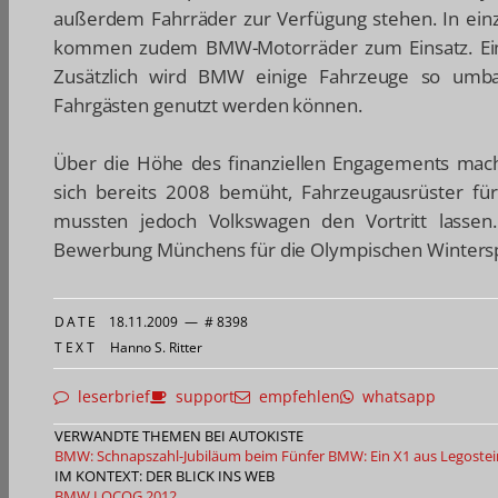
außerdem Fahrräder zur Verfügung stehen. In ein
kommen zudem BMW-Motorräder zum Einsatz. Ein Te
Zusätzlich wird BMW einige Fahrzeuge so umba
Fahrgästen genutzt werden können.
Über die Höhe des finanziellen Engagements ma
sich bereits 2008 bemüht, Fahrzeugausrüster fü
mussten jedoch Volkswagen den Vortritt lassen
Bewerbung Münchens für die Olympischen Winterspi
DATE
18.11.2009
—
# 8398
TEXT
Hanno S. Ritter
leserbrief
support
empfehlen
whatsapp
VERWANDTE THEMEN BEI AUTOKISTE
BMW: Schnapszahl-Jubiläum beim Fünfer
BMW: Ein X1 aus Legoste
IM KONTEXT: DER BLICK INS WEB
BMW
LOCOG 2012