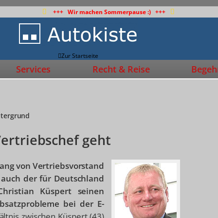
+++ Wir machen Sommerpause :) +++
Zur Startseite
Services
Recht & Reise
Begehr
ntergrund
ertriebschef geht
ang von Vertriebsvorstand
auch der für Deutschland
Christian Küspert seinen
Absatzprobleme bei der E-
ältnis zwischen Küspert (43)