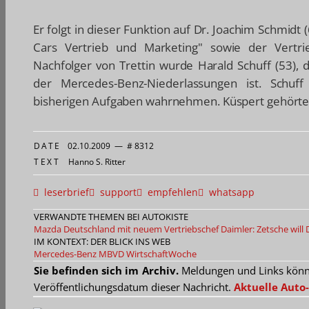
Er folgt in dieser Funktion auf Dr. Joachim Schmidt 
Cars Vertrieb und Marketing" sowie der Vertri
Nachfolger von Trettin wurde Harald Schuff (53), 
der Mercedes-Benz-Niederlassungen ist. Schuff
bisherigen Aufgaben wahrnehmen. Küspert gehörte 
DATE
02.10.2009
—
# 8312
TEXT
Hanno S. Ritter
leserbrief
support
empfehlen
whatsapp
VERWANDTE THEMEN BEI AUTOKISTE
Mazda Deutschland mit neuem Vertriebschef
Daimler: Zetsche will
IM KONTEXT: DER BLICK INS WEB
Mercedes-Benz
MBVD
WirtschaftWoche
Sie befinden sich im Archiv.
Meldungen und Links können
Veröffentlichungsdatum dieser Nachricht.
Aktuelle Auto-