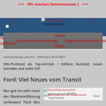
+++ Wir machen Sommerpause :) +++
Zur Startseite
Recht
PS-
Fotostrecken
Services
&
Begehrlichkeiten
Archi
Geflüster
Reise
archivmeldung
Lesezeit ~ 4 Minuten
18.10.2007
200-PS-Diesel als Top-Antrieb / Höhere Nutzlast, neues
Getriebe und mehr ESP
Ford: Viel Neues vom Transit
Nur gut ein Jahr nach
Jetzt auch mit 200 PS:
der Markteinführung
Ford
Ford Transit
verbessert Ford den