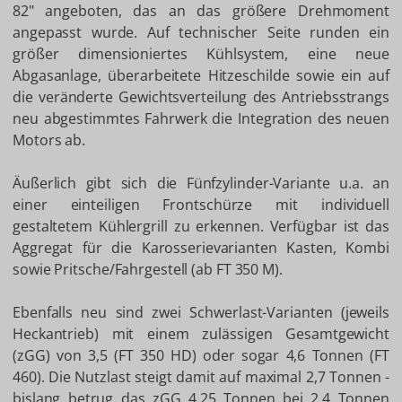
82" angeboten, das an das größere Drehmoment
angepasst wurde. Auf technischer Seite runden ein
größer dimensioniertes Kühlsystem, eine neue
Abgasanlage, überarbeitete Hitzeschilde sowie ein auf
die veränderte Gewichtsverteilung des Antriebsstrangs
neu abgestimmtes Fahrwerk die Integration des neuen
Motors ab.
Äußerlich gibt sich die Fünfzylinder-Variante u.a. an
einer einteiligen Frontschürze mit individuell
gestaltetem Kühlergrill zu erkennen. Verfügbar ist das
Aggregat für die Karosserievarianten Kasten, Kombi
sowie Pritsche/Fahrgestell (ab FT 350 M).
Ebenfalls neu sind zwei Schwerlast-Varianten (jeweils
Heckantrieb) mit einem zulässigen Gesamtgewicht
(zGG) von 3,5 (FT 350 HD) oder sogar 4,6 Tonnen (FT
460). Die Nutzlast steigt damit auf maximal 2,7 Tonnen -
bislang betrug das zGG 4,25 Tonnen bei 2,4 Tonnen