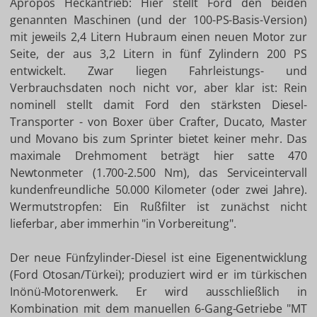
Apropos Heckantrieb: Hier stellt Ford den beiden
genannten Maschinen (und der 100-PS-Basis-Version)
mit jeweils 2,4 Litern Hubraum einen neuen Motor zur
Seite, der aus 3,2 Litern in fünf Zylindern 200 PS
entwickelt. Zwar liegen Fahrleistungs- und
Verbrauchsdaten noch nicht vor, aber klar ist: Rein
nominell stellt damit Ford den stärksten Diesel-
Transporter - von Boxer über Crafter, Ducato, Master
und Movano bis zum Sprinter bietet keiner mehr. Das
maximale Drehmoment beträgt hier satte 470
Newtonmeter (1.700-2.500 Nm), das Serviceintervall
kundenfreundliche 50.000 Kilometer (oder zwei Jahre).
Wermutstropfen: Ein Rußfilter ist zunächst nicht
lieferbar, aber immerhin "in Vorbereitung".
Der neue Fünfzylinder-Diesel ist eine Eigenentwicklung
(Ford Otosan/Türkei); produziert wird er im türkischen
Inönü-Motorenwerk. Er wird ausschließlich in
Kombination mit dem manuellen 6-Gang-Getriebe "MT