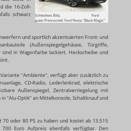
nd die 16-Zoll-
falls schwarz
Schlechtes Bild,
Ford
guter Preisvorteil: Ford Fiesta "Black Magic"
nwerfern und sportlich akzentuierten Front- und
nbauteile (Außenspiegelgehäuse, Türgriffe,
er sind in Wagenfarbe lackiert. Heckscheibe und
önt.
Variante "Ambiente", verfügt aber zusätzlich zu
aanlage, CD-Radio, Lederlenkrad, elektrische
eizbare Außenspiegel, Zentralverriegelung mit
 in "Alu-Optik" an Mittelkonsole, Schaltknauf und
mit 70 oder 80 PS zu haben und kostet ab 13.515
r 700 Euro Aufpreis ebenfalls verfügbar. Den