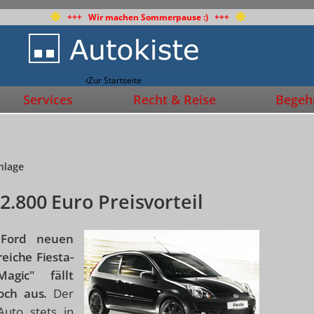
+++ Wir machen Sommerpause :) +++
Zur Startseite
Services
Recht & Reise
Begehr
nlage
2.800 Euro Preisvorteil
 Ford neuen
eiche Fiesta-
agic" fällt
hoch aus.
Der
uto stets in