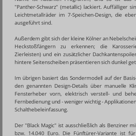
"Panther-Schwarz" (metallic) lackiert. Auffälliger si
Leichtmetallräder im 7-Speichen-Design, die eben
ausgeführt sind.
Außerdem gibt sich der kleine Kölner an Nebelschei
Heckstoßfängern zu erkennen; die Karosseriea
Zierleisten) und ein zusätzlicher Dachkantenspoil
hintere Seitenscheiben präsentieren sich dunkel get
Im übrigen basiert das Sondermodell auf der Basis-
den genannten Design-Details über manuelle Klim
Fensterheber vorn, elektrisch verstell- und beh
Fernbedienung und - weniger wichtig - Applikationen
Schalthebeleinfassung.
Der "Black Magic" ist ausschließlich als Benziner 
bzw. 14.040 Euro. Die Fünftürer-Variante ist fü