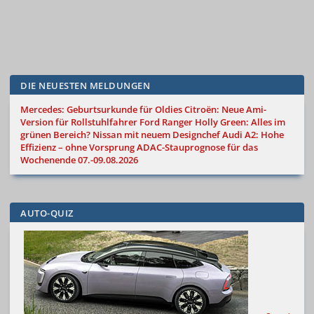
DIE NEUESTEN MELDUNGEN
Mercedes: Geburtsurkunde für Oldies
Citroën: Neue Ami-
Version für Rollstuhlfahrer
Ford Ranger Holly Green: Alles im
grünen Bereich?
Nissan mit neuem Designchef
Audi A2: Hohe
Effizienz – ohne Vorsprung
ADAC-Stauprognose für das
Wochenende 07.-09.08.2026
AUTO-QUIZ