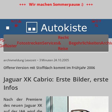
+++ Wir machen Sommerpause :) +++
Recht
Zur Startseite
PS-
Fotostrecken
Services
&
Begehrlichkeiten
Archi
Geflüster
Reise
archivmeldung
Lesezeit ~ 3 Minuten
24.10.2005
Offene Version mit Stoffdach kommt im Frühjahr 2006
Jaguar XK Cabrio: Erste Bilder, erste
Infos
Nach der Premiere
des neuen Jaguar XK
auf der IAA wird die