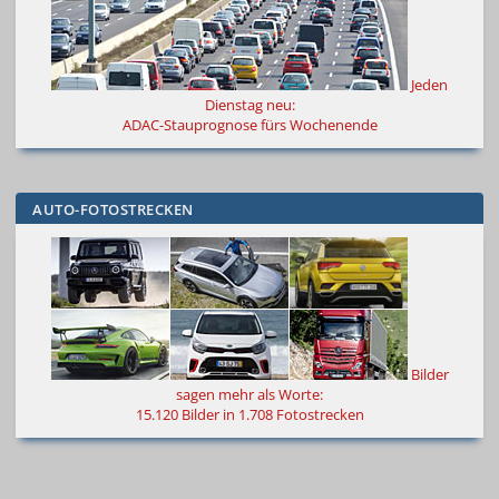
Jeden
Dienstag neu:
ADAC-Stauprognose fürs Wochenende
AUTO-FOTOSTRECKEN
Bilder
sagen mehr als Worte
:
15.120 Bilder in 1.708 Fotostrecken