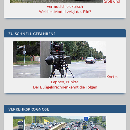
Groß und
vermutlich elektrisch
Welches Modell zeigt das Bild?
ZU SCHNELL GEFAHREN?
Knete,
Lappen, Punkte:
Der Bußgeldrechner kennt die Folgen
VERKEHRSPROGNOSE