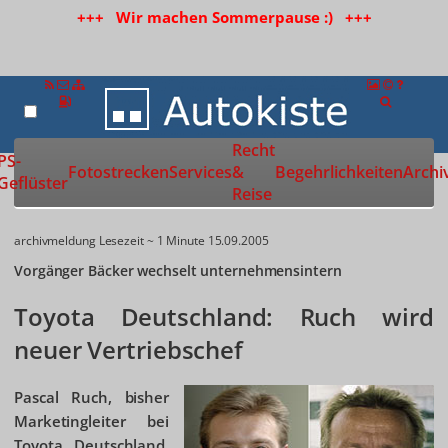
+++ Wir machen Sommerpause :) +++
Recht
Zur Startseite
PS-
Fotostrecken
Services
&
Begehrlichkeiten
Archi
Geflüster
Reise
archivmeldung
Lesezeit ~ 1 Minute
15.09.2005
Vorgänger Bäcker wechselt unternehmensintern
Toyota Deutschland: Ruch wird
neuer Vertriebschef
Pascal Ruch, bisher
Marketingleiter bei
Toyota Deutschland,