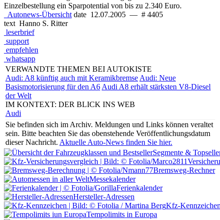
Einzelbestellung ein Sparpotential von bis zu 2.340 Euro.
Autonews-Übersicht
date
12.07.2005
—
# 4405
text
Hanno S. Ritter
leserbrief
support
empfehlen
whatsapp
VERWANDTE THEMEN BEI AUTOKISTE
Audi: A8 künftig auch mit Keramikbremse
Audi: Neue
Basismotorisierung für den A6
Audi A8 erhält stärksten V8-Diesel
der Welt
IM KONTEXT: DER BLICK INS WEB
Audi
Sie befinden sich im Archiv.
Meldungen und Links können veraltet
sein. Bitte beachten Sie das obenstehende Veröffentlichungsdatum
dieser Nachricht.
Aktuelle Auto-News finden Sie hier.
Segmente & Topselle
Versicher
Bremsweg-Rechner
Messekalender
Ferienkalender
Hersteller-Adressen
Kfz-Kennzeiche
Tempolimits in Europa