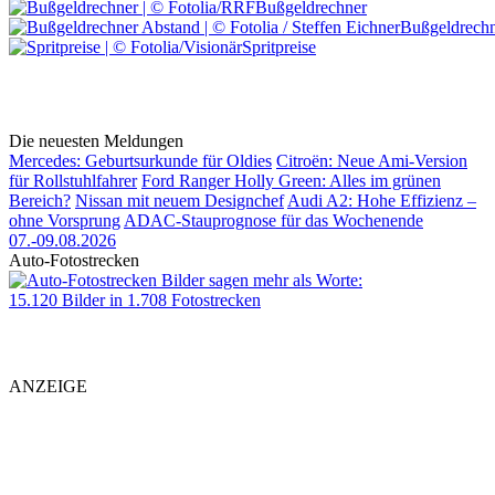
Bußgeldrechner
Bußgeldrechn
Spritpreise
Die neuesten Meldungen
Mercedes: Geburtsurkunde für Oldies
Citroën: Neue Ami-Version
für Rollstuhlfahrer
Ford Ranger Holly Green: Alles im grünen
Bereich?
Nissan mit neuem Designchef
Audi A2: Hohe Effizienz –
ohne Vorsprung
ADAC-Stauprognose für das Wochenende
07.-09.08.2026
Auto-Fotostrecken
Bilder sagen mehr als Worte
:
15.120 Bilder in 1.708 Fotostrecken
ANZEIGE