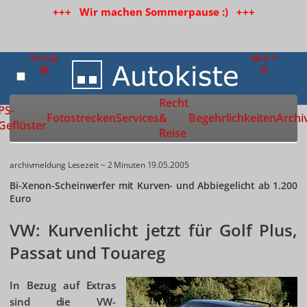
+++ Wir machen Sommerpause :) +++
Recht
Zur Startseite
PS-
Fotostrecken
Services
&
Begehrlichkeiten
Archi
Geflüster
Reise
archivmeldung
Lesezeit ~ 2 Minuten
19.05.2005
Bi-Xenon-Scheinwerfer mit Kurven- und Abbiegelicht ab 1.200
Euro
VW: Kurvenlicht jetzt für Golf Plus,
Passat und Touareg
In Bezug auf Extras
sind die VW-