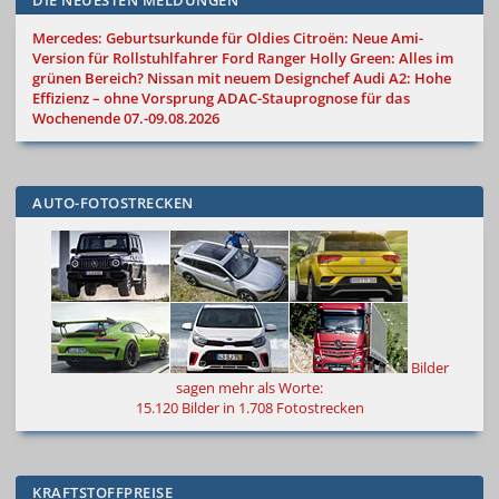
DIE NEUESTEN MELDUNGEN
Mercedes: Geburtsurkunde für Oldies
Citroën: Neue Ami-
Version für Rollstuhlfahrer
Ford Ranger Holly Green: Alles im
grünen Bereich?
Nissan mit neuem Designchef
Audi A2: Hohe
Effizienz – ohne Vorsprung
ADAC-Stauprognose für das
Wochenende 07.-09.08.2026
AUTO-FOTOSTRECKEN
Bilder
sagen mehr als Worte
:
15.120 Bilder in 1.708 Fotostrecken
KRAFTSTOFFPREISE