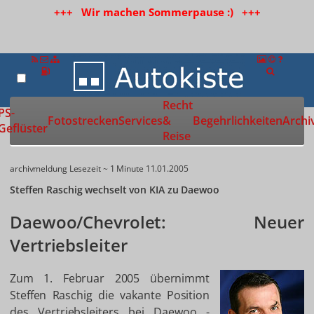
+++ Wir machen Sommerpause :) +++
Recht
Zur Startseite
PS-
Fotostrecken
Services
&
Begehrlichkeiten
Archi
Geflüster
Reise
archivmeldung
Lesezeit ~ 1 Minute
11.01.2005
Steffen Raschig wechselt von KIA zu Daewoo
Daewoo/Chevrolet: Neuer
Vertriebsleiter
Zum 1. Februar 2005 übernimmt
Steffen Raschig die vakante Position
des Vertriebsleiters bei Daewoo -