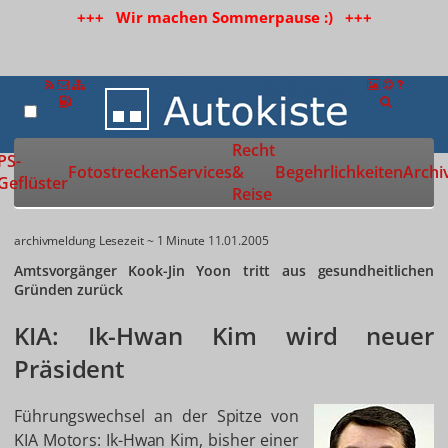
+++ Wir machen Sommerpause :) +++
Recht
Zur Startseite
PS-
Fotostrecken
Services
&
Begehrlichkeiten
Archi
Geflüster
Reise
archivmeldung
Lesezeit ~ 1 Minute
11.01.2005
Amtsvorgänger Kook-Jin Yoon tritt aus gesundheitlichen
Gründen zurück
KIA: Ik-Hwan Kim wird neuer
Präsident
Führungswechsel an der Spitze von
KIA Motors: Ik-Hwan Kim, bisher einer