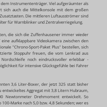
r dem Instrumententräger. Viel aufgeräumter als
t sich auch die Mittelkonsole mit dem großen
Zusatztasten. Die mittleren Luftausströmer sind
alter für Warnblinker und Zentralverriegelung.
ten, die sich die Zuffenhausener immer wieder
T eine aufklappbare Videokamera zwischen den
onale "Chrono-Sport-Paket Plus" bestellen, sich
atzierte Stoppuhr freuen, die vom Lenkrad aus
Nordschleife noch eindrucksvoller erlebbar -
öglichkeit für intensive Glücksgefühle bei Fahrer
nten 3,6 Liter-Boxer, der jetzt 325 statt bisher
eu entwickeltes Aggregat mit 3,8 Litern Hubraum,
00 Newtonmeter Drehmoment entwickelt. So
o 100-Marke nach 5,0 bzw. 4,8 Sekunden; wer es