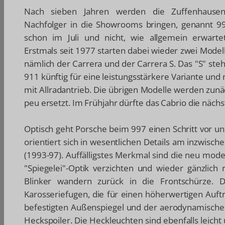
Nach sieben Jahren werden die Zuffenhause
Nachfolger in die Showrooms bringen, genannt 9
schon im Juli und nicht, wie allgemein erwarte
Erstmals seit 1977 starten dabei wieder zwei Modelle
nämlich der Carrera und der Carrera S. Das "S" st
911 künftig für eine leistungsstärkere Variante und
mit Allradantrieb. Die übrigen Modelle werden zunä
peu ersetzt. Im Frühjahr dürfte das Cabrio die nächst
Optisch geht Porsche beim 997 einen Schritt vor und
orientiert sich in wesentlichen Details am inzwis
(1993-97). Auffälligstes Merkmal sind die neu model
"Spiegelei"-Optik verzichten und wieder gänzlic
Blinker wandern zurück in die Frontschürze
Karosseriefugen, die für einen höherwertigen Auftr
befestigten Außenspiegel und der aerodynamische 
Heckspoiler. Die Heckleuchten sind ebenfalls leich