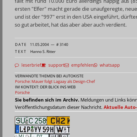
fällt mit rund 10.000 Euro allerdings happig aus 
ersten "Elfer" macht gerade die unaufgeregte, neue
und ist der "997" erst in den USA eingeführt, dürfte
so gut arbeitet, hat das aber aber auch verdient.
DATE
11.05.2004
—
# 3140
TEXT
Hanno S. Ritter
leserbrief
support
empfehlen
whatsapp
VERWANDTE THEMEN BEI AUTOKISTE
Porsche: Mauer folgt Lagaay als Design-Chef
IM KONTEXT: DER BLICK INS WEB
Porsche
Sie befinden sich im Archiv.
Meldungen und Links können
Veröffentlichungsdatum dieser Nachricht.
Aktuelle Auto-