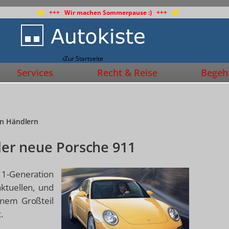
+++ Wir machen Sommerpause :) +++
Zur Startseite
Services
Recht & Reise
Begehr
en Händlern
 der neue Porsche 911
911-Generation
ktuellen, und
inem Großteil
.