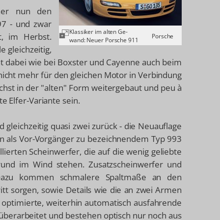
ner nun den
97 - und zwar
Klassiker im alten Ge-
t, im Herbst.
Porsche
wand: Neuer Porsche 911
 gleichzeitig,
eht dabei wie bei Boxster und Cayenne auch beim
 nicht mehr für den gleichen Motor in Verbindung
chst in der "alten" Form weitergebaut und peu à
e Elfer-Variante sein.
 gleichzeitig quasi zwei zurück - die Neuauflage
chen als Vor-Vorgänger zu bezeichnendem Typ 993
lierten Scheinwerfer, die auf die wenig geliebte
h rund im Wind stehen. Zusatzscheinwerfer und
. Dazu kommen schmalere Spaltmaße an den
itt sorgen, sowie Details wie die an zwei Armen
optimierte, weiterhin automatisch ausfahrende
t überarbeitet und bestehen optisch nur noch aus