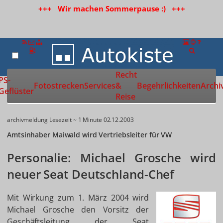
+++ Wir machen Sommerpause :) +++
Recht
Zur Startseite
PS-
Fotostrecken
Services
&
Begehrlichkeiten
Archi
Geflüster
Reise
archivmeldung
Lesezeit ~ 1 Minute
02.12.2003
Amtsinhaber Maiwald wird Vertriebsleiter für VW
Personalie: Michael Grosche wird
neuer Seat Deutschland-Chef
Mit Wirkung zum 1. März 2004 wird
Michael Grosche den Vorsitz der
Geschäftsleitung der Seat