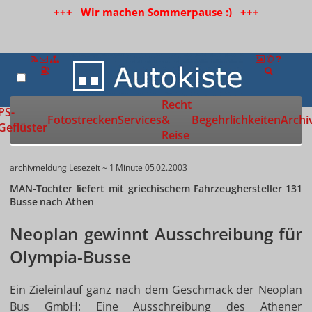
+++ Wir machen Sommerpause :) +++
Recht
Zur Startseite
PS-
Fotostrecken
Services
&
Begehrlichkeiten
Archi
Geflüster
Reise
archivmeldung
Lesezeit ~ 1 Minute
05.02.2003
MAN-Tochter liefert mit griechischem Fahrzeughersteller 131
Busse nach Athen
Neoplan gewinnt Ausschreibung für
Olympia-Busse
Ein Zieleinlauf ganz nach dem Geschmack der Neoplan
Bus GmbH: Eine Ausschreibung des Athener