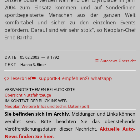
Unsere Busse werden während der Olympiade im Jahr
2004 zum Einsatz kommen und auf Sonderlinien
sportbegeisterte Menschen aus der ganzen Welt
komfortabel und sicher zu den einzelnen Events
befördern. Darauf sind wir sehr stolz", so Neoplan-Chef
Ernö Bartha.
DATE
05.02.2003
—
# 1792
Autonews-Übersicht
TEXT
Hanno S. Ritter
leserbrief
support
empfehlen
whatsapp
VERWANDTE THEMEN BEI AUTOKISTE
Übersicht Nutzfahrzeuge
IM KONTEXT: DER BLICK INS WEB
Neoplan
Weitere Infos und techn. Daten (pdf)
Sie befinden sich im Archiv.
Meldungen und Links können
veraltet sein. Bitte beachten Sie das obenstehende
Veröffentlichungsdatum dieser Nachricht.
Aktuelle Auto-
News finden Sie hier.