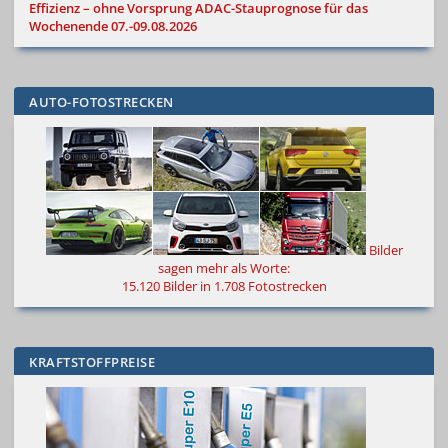
Effizienz – ohne Vorsprung
ADAC-Stauprognose für das
Wochenende 07.-09.08.2026
AUTO-FOTOSTRECKEN
Bilder
sagen mehr als Worte
:
15.120 Bilder in 1.708 Fotostrecken
KRAFTSTOFFPREISE