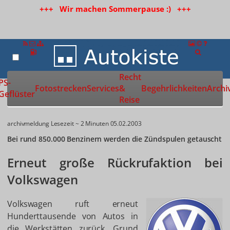
+++ Wir machen Sommerpause :) +++
Recht
Zur Startseite
PS-
Fotostrecken
Services
&
Begehrlichkeiten
Archi
Geflüster
Reise
archivmeldung
Lesezeit ~ 2 Minuten
05.02.2003
Bei rund 850.000 Benzinern werden die Zündspulen getauscht
Erneut große Rückrufaktion bei
Volkswagen
Volkswagen ruft erneut
Hunderttausende von Autos in
die Werkstätten zurück. Grund