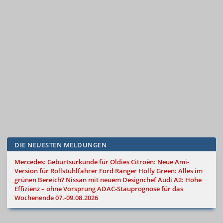
DIE NEUESTEN MELDUNGEN
Mercedes: Geburtsurkunde für Oldies
Citroën: Neue Ami-
Version für Rollstuhlfahrer
Ford Ranger Holly Green: Alles im
grünen Bereich?
Nissan mit neuem Designchef
Audi A2: Hohe
Effizienz – ohne Vorsprung
ADAC-Stauprognose für das
Wochenende 07.-09.08.2026