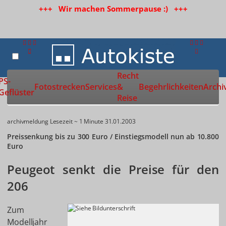
+++ Wir machen Sommerpause :) +++
Recht
Zur Startseite
PS-
Fotostrecken
Services
&
Begehrlichkeiten
Archi
Geflüster
Reise
archivmeldung
Lesezeit ~ 1 Minute
31.01.2003
Preissenkung bis zu 300 Euro / Einstiegsmodell nun ab 10.800
Euro
Peugeot senkt die Preise für den
206
Zum
Modelljahr