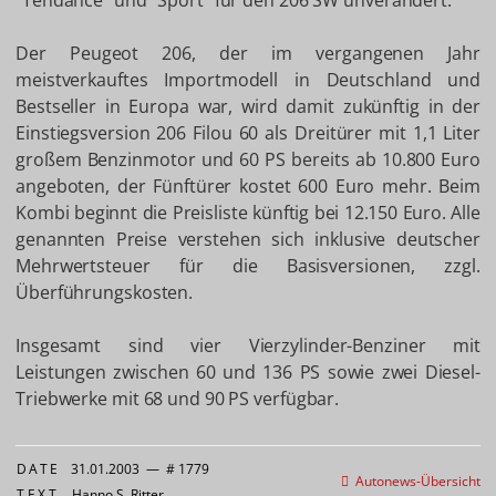
"Tendance" und "Sport" für den 206 SW unverändert.
Der Peugeot 206, der im vergangenen Jahr
meistverkauftes Importmodell in Deutschland und
Bestseller in Europa war, wird damit zukünftig in der
Einstiegsversion 206 Filou 60 als Dreitürer mit 1,1 Liter
großem Benzinmotor und 60 PS bereits ab 10.800 Euro
angeboten, der Fünftürer kostet 600 Euro mehr. Beim
Kombi beginnt die Preisliste künftig bei 12.150 Euro. Alle
genannten Preise verstehen sich inklusive deutscher
Mehrwertsteuer für die Basisversionen, zzgl.
Überführungskosten.
Insgesamt sind vier Vierzylinder-Benziner mit
Leistungen zwischen 60 und 136 PS sowie zwei Diesel-
Triebwerke mit 68 und 90 PS verfügbar.
DATE
31.01.2003
—
# 1779
Autonews-Übersicht
TEXT
Hanno S. Ritter