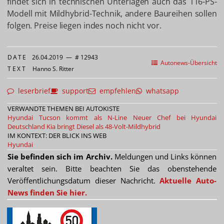
findet sich in technischen Unterlagen auch das 116-PS-
Modell mit Mildhybrid-Technik, andere Baureihen sollen
folgen. Preise liegen indes noch nicht vor.
DATE
26.04.2019
—
# 12943
Autonews-Übersicht
TEXT
Hanno S. Ritter
leserbrief
support
empfehlen
whatsapp
VERWANDTE THEMEN BEI AUTOKISTE
Hyundai Tucson kommt als N-Line
Neuer Chef bei Hyundai
Deutschland
Kia bringt Diesel als 48-Volt-Mildhybrid
IM KONTEXT: DER BLICK INS WEB
Hyundai
Sie befinden sich im Archiv.
Meldungen und Links können
veraltet sein. Bitte beachten Sie das obenstehende
Veröffentlichungsdatum dieser Nachricht.
Aktuelle Auto-
News finden Sie hier.