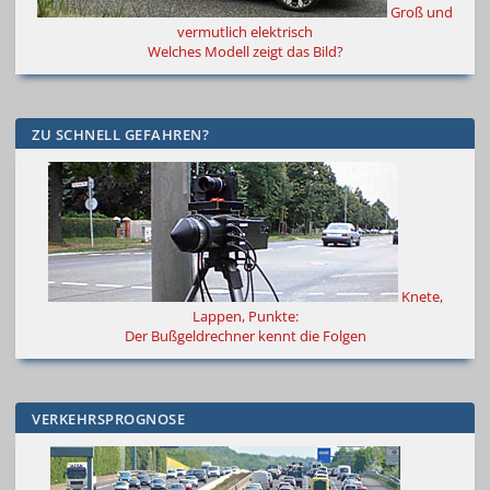
Groß und
vermutlich elektrisch
Welches Modell zeigt das Bild?
ZU SCHNELL GEFAHREN?
Knete,
Lappen, Punkte:
Der Bußgeldrechner kennt die Folgen
VERKEHRSPROGNOSE