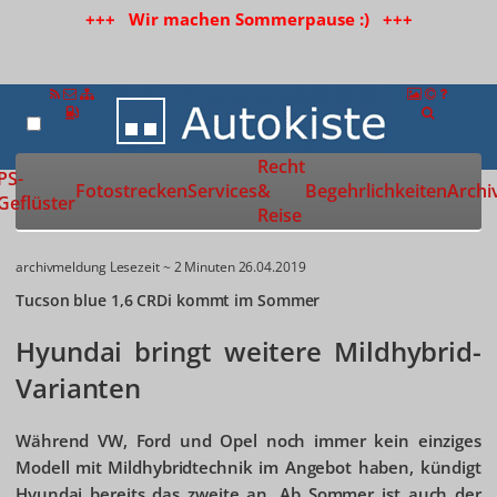
+++ Wir machen Sommerpause :) +++
Recht
Zur Startseite
PS-
Fotostrecken
Services
&
Begehrlichkeiten
Archi
Geflüster
Reise
archivmeldung
Lesezeit ~ 2 Minuten
26.04.2019
Tucson blue 1,6 CRDi kommt im Sommer
Hyundai bringt weitere Mildhybrid-
Varianten
Während VW, Ford und Opel noch immer kein einziges
Modell mit Mildhybridtechnik im Angebot haben, kündigt
Hyundai bereits das zweite an. Ab Sommer ist auch der