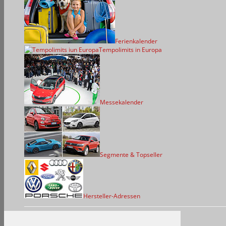
Ferienkalender
Tempolimits in Europa
Messekalender
Segmente & Topseller
Hersteller-Adressen