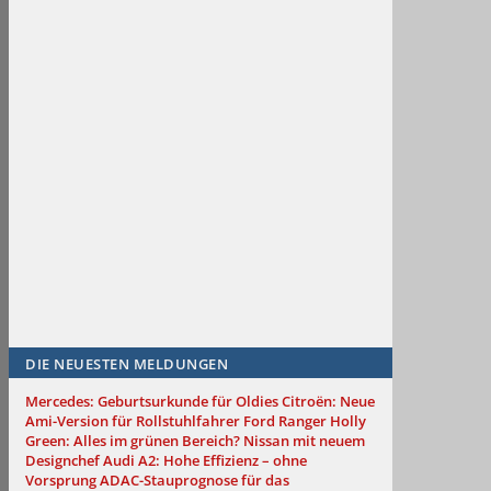
DIE NEUESTEN MELDUNGEN
Mercedes: Geburtsurkunde für Oldies
Citroën: Neue
Ami-Version für Rollstuhlfahrer
Ford Ranger Holly
Green: Alles im grünen Bereich?
Nissan mit neuem
Designchef
Audi A2: Hohe Effizienz – ohne
Vorsprung
ADAC-Stauprognose für das