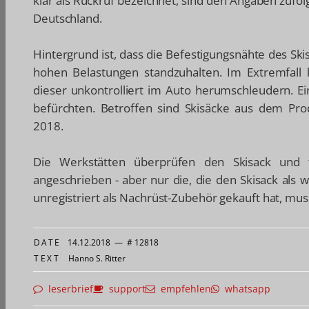
klar als Rückruf bezeichnet, sind den Angaben zufo
Deutschland.
Hintergrund ist, dass die Befestigungsnähte des Ski
hohen Belastungen standzuhalten. Im Extremfall
dieser unkontrolliert im Auto herumschleudern. Ei
befürchten. Betroffen sind Skisäcke aus dem Pro
2018.
Die Werkstätten überprüfen den Skisack und 
angeschrieben - aber nur die, die den Skisack als 
unregistriert als Nachrüst-Zubehör gekauft hat, mu
DATE
14.12.2018
—
# 12818
TEXT
Hanno S. Ritter
leserbrief
support
empfehlen
whatsapp