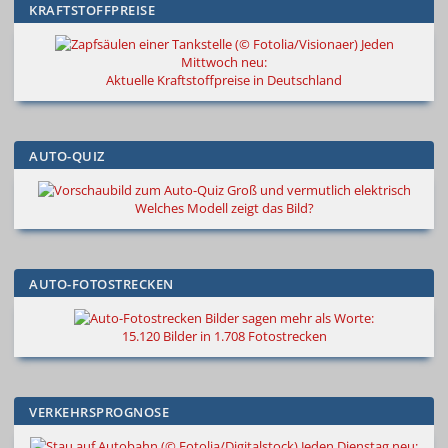
KRAFTSTOFFPREISE
Jeden
Mittwoch neu:
Aktuelle Kraftstoffpreise in Deutschland
AUTO-QUIZ
Groß und vermutlich elektrisch
Welches Modell zeigt das Bild?
AUTO-FOTOSTRECKEN
Bilder sagen mehr als Worte
:
15.120 Bilder in 1.708 Fotostrecken
VERKEHRSPROGNOSE
Jeden Dienstag neu: