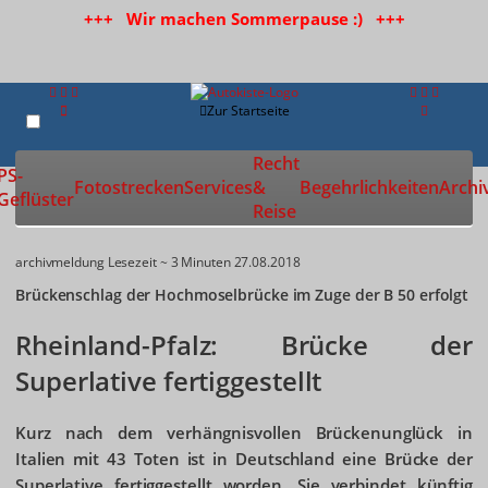
+++ Wir machen Sommerpause :) +++
Zur Startseite
Recht
PS-
Fotostrecken
Services
&
Begehrlichkeiten
Archi
Geflüster
Reise
archivmeldung
Lesezeit ~ 3 Minuten
27.08.2018
Brückenschlag der Hochmoselbrücke im Zuge der B 50 erfolgt
Rheinland-Pfalz: Brücke der
Superlative fertiggestellt
Kurz nach dem verhängnisvollen Brückenunglück in
Italien mit 43 Toten ist in Deutschland eine Brücke der
Superlative fertiggestellt worden. Sie verbindet künftig