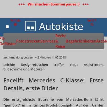
+++ Wir machen Sommerpause :) +++
Recht
Zur Startseite
PS-
Fotostrecken
Services
&
Begehrlichkeiten
Archi
Geflüster
Reise
archivmeldung
Lesezeit ~ 2 Minuten
14.02.2018
Leichte Designretuschen treffen neue Assistenten,
Bildschirme und Motoren
Facelift Mercedes C-Klasse: Erste
Details, erste Bilder
Die erfolgreichste Baureihe von Mercedes-Benz fährt
"gemopft" in ihr fünftes Produktionsjahr. Auf dem Genfer