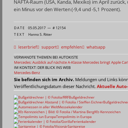
NAFTA-Raum (USA, Kanda, Mexiko) im April zurück, u
ein Minus vor den Werten (-9,4 und -5,1 Prozent).
DATE
05.05.2017
—
# 12154
TEXT
Hanno S. Ritter
leserbrief
support
empfehlen
whatsapp
VERWANDTE THEMEN BEI AUTOKISTE
Mercedes: Ausblick auf nächste A-Klasse
Mercedes bringt Apple Car
IM KONTEXT: DER BLICK INS WEB
Mercedes-Benz
Sie befinden sich im Archiv.
Meldungen und Links können
Veröffentlichungsdatum dieser Nachricht.
Aktuelle Auto-
Bußgeldrechner
Bußgeldrechne
Messekalender
Kfz-Kennzeichen
Tempolimits in Europa
Ferienkalender
Spritpreise