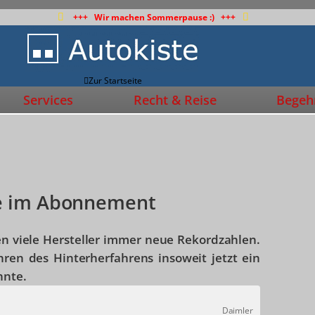
+++ Wir machen Sommerpause :) +++
Zur Startseite
Services
Recht & Reise
Begehr
e im Abonnement
 viele Hersteller immer neue Rekordzahlen.
hren des Hinterherfahrens insoweit jetzt ein
nnte.
Daimler