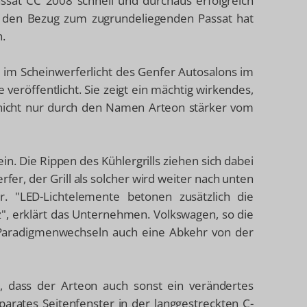
ssat CC 2008 schnell und durchaus erfolgreich
", den Bezug zum zugrundeliegenden Passat hat
.
 im Scheinwerferlicht des Genfer Autosalons im
veröffentlicht. Sie zeigt ein mächtig wirkendes,
ig nicht nur durch den Namen Arteon stärker vom
n. Die Rippen des Kühlergrills ziehen sich dabei
rfer, der Grill als solcher wird weiter nach unten
r. "LED-Lichtelemente betonen zusätzlich die
, erklärt das Unternehmen. Volkswagen, so die
 Paradigmenwechseln auch eine Abkehr von der
, dass der Arteon auch sonst ein verändertes
arates Seitenfenster in der langgestreckten C-