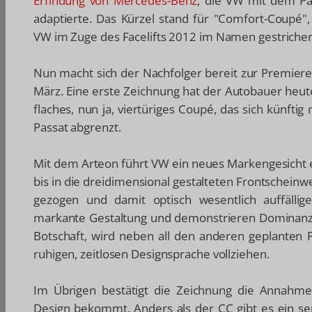
Erfindung von Mercedes-Benz
, die VW mit dem Pa
adaptierte. Das Kürzel stand für "Comfort-Coupé
VW im Zuge des Facelifts 2012 im Namen gestrichen
Nun macht sich der Nachfolger bereit zur Premiere
März. Eine erste Zeichnung hat der Autobauer heute 
flaches, nun ja, viertüriges Coupé, das sich künft
Passat abgrenzt.
Mit dem Arteon führt VW ein neues Markengesicht ei
bis in die dreidimensional gestalteten Frontscheinwe
gezogen und damit optisch wesentlich auffällige
markante Gestaltung und demonstrieren Dominanz"
Botschaft, wird neben all den anderen geplanten
ruhigen, zeitlosen Designsprache vollziehen.
Im Übrigen bestätigt die Zeichnung die Annahme
Design bekommt. Anders als der CC gibt es ein sep