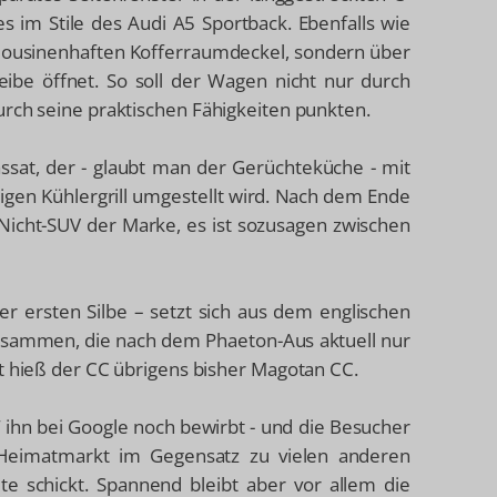
es im Stile des Audi A5 Sportback. Ebenfalls wie
imousinenhaften Kofferraumdeckel, sondern über
eibe öffnet. So soll der Wagen nicht nur durch
urch seine praktischen Fähigkeiten punkten.
ssat, der - glaubt man der Gerüchteküche - mit
igen Kühlergrill umgestellt wird. Nach dem Ende
Nicht-SUV der Marke, es ist sozusagen zwischen
r ersten Silbe – setzt sich aus dem englischen
zusammen, die nach dem Phaeton-Aus aktuell nur
rt hieß der CC übrigens bisher Magotan CC.
W ihn bei Google noch bewirbt - und die Besucher
 Heimatmarkt im Gegensatz zu vielen anderen
e schickt. Spannend bleibt aber vor allem die