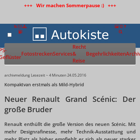
+++ Wir machen Sommerpause :) +++
Recht
Zur Startseite
PS-
Fotostrecken
Services
&
Begehrlichkeiten
Archi
Geflüster
Reise
archivmeldung
Lesezeit ~ 4 Minuten
24.05.2016
Kompaktvan erstmals als Mild-Hybrid
Neuer Renault Grand Scénic: Der
große Bruder
Renault enthüllt die große Version des neuen Scénic. Mit
mehr Designrafinesse, mehr Technik-Ausstattung und
mehr Platz als bisher empfiehlt er sich als neuer starker