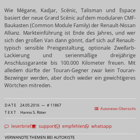
Wie Mégane, Kadjar, Scénic, Talisman und Espace
basiert der neue Grand Scénic auf dem modularen CMF-
Baukasten (Common Module Family) der Renault-Nissan
Allianz. Markteinführung ist Ende des Jahres, und wer
sich den großen Van dann gönnt, darf sich auf Renault-
typisch sensible Preisgestaltung, optionale Zweifarb-
Lackierung und serienmäßige dreijährige
Anschlussgarantie bis 100.000 Kilometer freuen. Mit
alledem dürfte der Touran-Gegner zwar kein Touran-
Bezwinger werden, aber doch wieder ein gewichtigeres
Wörtchen mitreden.
DATE
24.05.2016
—
# 11867
Autonews-Übersicht
TEXT
Hanno S. Ritter
leserbrief
support
empfehlen
whatsapp
VERWANDTE THEMEN BEI AUTOKISTE