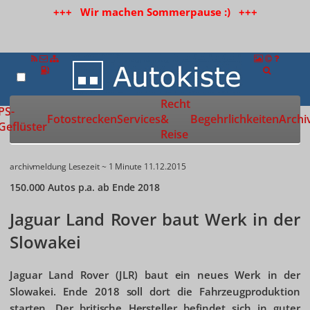
+++ Wir machen Sommerpause :) +++
Recht
Zur Startseite
PS-
Fotostrecken
Services
&
Begehrlichkeiten
Archi
Geflüster
Reise
archivmeldung
Lesezeit ~ 1 Minute
11.12.2015
150.000 Autos p.a. ab Ende 2018
Jaguar Land Rover baut Werk in der
Slowakei
Jaguar Land Rover (JLR) baut ein neues Werk in der
Slowakei. Ende 2018 soll dort die Fahrzeugproduktion
starten. Der britische Hersteller befindet sich in guter