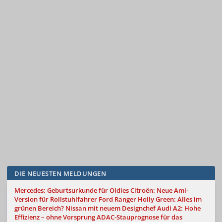
DIE NEUESTEN MELDUNGEN
Mercedes: Geburtsurkunde für Oldies
Citroën: Neue Ami-
Version für Rollstuhlfahrer
Ford Ranger Holly Green: Alles im
grünen Bereich?
Nissan mit neuem Designchef
Audi A2: Hohe
Effizienz – ohne Vorsprung
ADAC-Stauprognose für das