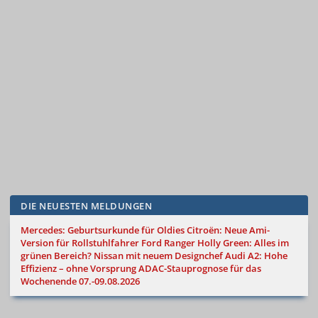
DIE NEUESTEN MELDUNGEN
Mercedes: Geburtsurkunde für Oldies
Citroën: Neue Ami-
Version für Rollstuhlfahrer
Ford Ranger Holly Green: Alles im
grünen Bereich?
Nissan mit neuem Designchef
Audi A2: Hohe
Effizienz – ohne Vorsprung
ADAC-Stauprognose für das
Wochenende 07.-09.08.2026