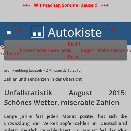
+++ Wir machen Sommerpause :) +++
Recht
Zur Startseite
PS-
Fotostrecken
Services
&
Begehrlichkeiten
Archi
Geflüster
Reise
archivmeldung
Lesezeit ~ 2 Minuten
23.10.2015
Zahlen und Tendenzen in der Übersicht
Unfallstatistik August 2015:
Schönes Wetter, miserable Zahlen
Lange Jahre fast jeden Monat positiv, hat sich die
Entwicklung der Verkehrsopfer-Zahlen in Deutschland
zuletzt deutlich verschlechtert. Im August fiel das Plus