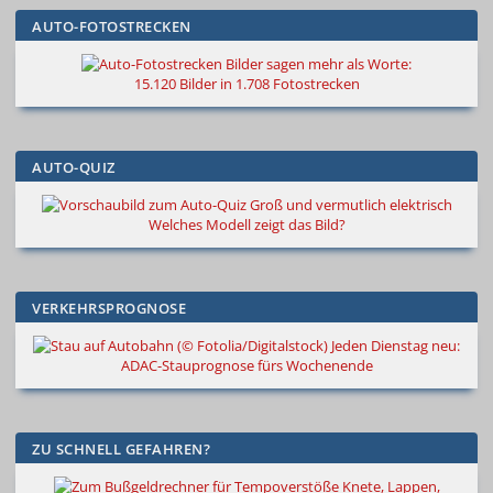
AUTO-FOTOSTRECKEN
Bilder sagen mehr als Worte
:
15.120 Bilder in 1.708 Fotostrecken
AUTO-QUIZ
Groß und vermutlich elektrisch
Welches Modell zeigt das Bild?
VERKEHRSPROGNOSE
Jeden Dienstag neu:
ADAC-Stauprognose fürs Wochenende
ZU SCHNELL GEFAHREN?
Knete, Lappen,