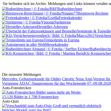
Sie befinden sich im Archiv.
Meldungen und Links können veraltet sei
Bußgeldrechner
Bremsweg-Rechner
Ferienkalender
Spritpreise
Hersteller-Adressen
Segmente & Topselle
Versicher
Tempolimits in Europa
Messekalender
Bußgeldrechn
Kfz-Kennzeiche
Die neuesten Meldungen
Mercedes: Geburtsurkunde für Oldies
Citroën: Neue Ami-Version für 
Vorsprung
ADAC-Stauprognose für das Wochenende 07.-09.08.202
Auto-Fotostrecken
Bilder sagen mehr als Worte
:
15.120 Bilder in 1.708 Fotostrecken
Auto-Quiz
Groß und vermutlich elektrisch
Welches Modell zeigt das Bild?