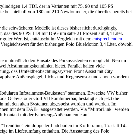
izylindrigen 1,4 TDI, der in Varianten mit 75, 90 und 105 PS
 beispielhaft von 180 auf 210 Newtonmeter, die überdies bereits bei
 die schwächeren Modelle ist dieses bisher nicht durchgängig
er, das des 90-PS-TDI mit DSG um satte 21 Prozent auf 3,4 Liter.
 guter Wert ist, enttäuscht im Vergleich mit dem
entsprechenden
 Vergleichswert für den bisherigen Polo BlueMotion 3,4 Liter, obwohl
die mutmaßlich den Einsatz des Parkassistenten ermöglicht. Neu im
ei Abstimmungskennlinien bietet. Parallel halten viele
nung, das Umfeldbeobachtungssystem Front Assist mit City-
klappbare Außenspiegel, Licht- und Regensensor und - noch vor dem
 "Modularen Infotainment-Baukasten" stammen. Erweckte VW bisher
Octavia oder Golf VII kombinierbar, bestätigt sich jetzt die
rhin mit den alten Systemen abgespeist wurden und werden. Im
önnen mit dem DAB+ ausgestattet werden. Via "MirrorLink" werden
ch Kontakt mit der Fahrzeug-Außenantenne auf.
 "Trendline" ein doppelter Ladeboden im Kofferraum, 15- statt 14-
zeige im Lieferumfang enthalten. Die Ausstattung des Polo