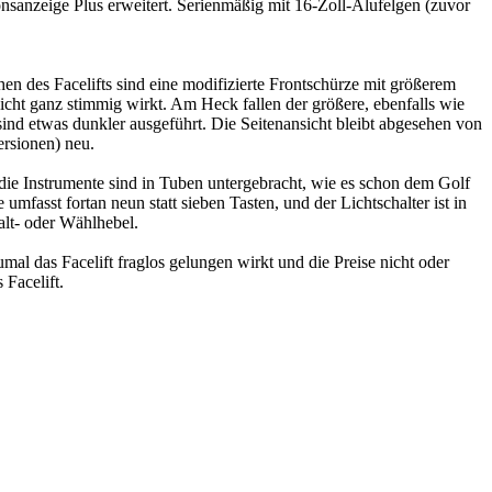
nsanzeige Plus erweitert. Serienmäßig mit 16-Zoll-Alufelgen (zuvor
en des Facelifts sind eine modifizierte Frontschürze mit größerem
cht ganz stimmig wirkt. Am Heck fallen der größere, ebenfalls wie
ind etwas dunkler ausgeführt. Die Seitenansicht bleibt abgesehen von
ersionen) neu.
die Instrumente sind in Tuben untergebracht, wie es schon dem Golf
mfasst fortan neun statt sieben Tasten, und der Lichtschalter ist in
alt- oder Wählhebel.
mal das Facelift fraglos gelungen wirkt und die Preise nicht oder
 Facelift.