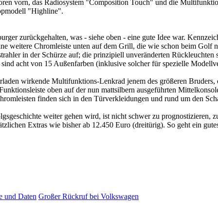
soren vorn, das Radiosystem "Composition Touch" und die Multifunktio
opmodell "Highline".
burger zurückgehalten, was - siehe oben - eine gute Idee war. Kennzeich
e weitere Chromleiste unten auf dem Grill, die wie schon beim Golf ni
hler in der Schürze auf; die prinzipiell unveränderten Rückleuchten s
ind acht von 15 Außenfarben (inklusive solcher für spezielle Modellv
erladen wirkende Multifunktions-Lenkrad jenem des größeren Bruders, 
nktionsleiste oben auf der nun mattsilbern ausgeführten Mittelkonsole u
Chromleisten finden sich in den Türverkleidungen und rund um den Sch
gsgeschichte weiter gehen wird, ist nicht schwer zu prognostizieren, zu
lichen Extras wie bisher ab 12.450 Euro (dreitürig). So geht ein gutes
e und Daten
Großer Rückruf bei Volkswagen