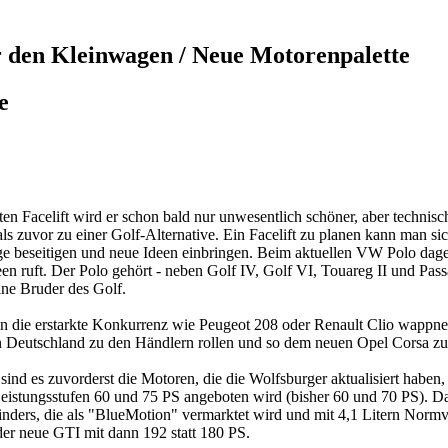
r den Kleinwagen / Neue Motorenpalette
e
en Facelift wird er schon bald nur unwesentlich schöner, aber technisc
ls zuvor zu einer Golf-Alternative.
Ein Facelift zu planen kann man si
ge beseitigen und neue Ideen einbringen. Beim aktuellen VW Polo dageg
en ruft. Der Polo gehört - neben Golf IV, Golf VI, Touareg II und Pass
ine Bruder des Golf.
 gegen die erstarkte Konkurrenz wie Peugeot 208 oder Renault Clio wapp
n Deutschland zu den Händlern rollen und so dem neuen Opel Corsa 
 sind es zuvorderst die Motoren, die die Wolfsburger aktualisiert habe
eistungsstufen 60 und 75 PS angeboten wird (bisher 60 und 70 PS). Da
linders, die als "BlueMotion" vermarktet wird und mit 4,1 Litern Nor
der neue GTI mit dann 192 statt 180 PS.