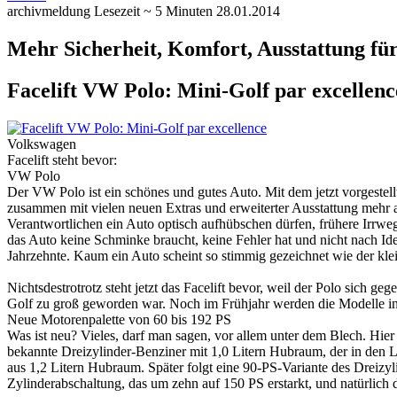
archivmeldung
Lesezeit ~ 5 Minuten
28.01.2014
Mehr Sicherheit, Komfort, Ausstattung fü
Facelift VW Polo: Mini-Golf par excellenc
Volkswagen
Facelift steht bevor:
VW Polo
Der VW Polo ist ein schönes und gutes Auto. Mit dem jetzt vorgestellt
zusammen mit vielen neuen Extras und erweiterter Ausstattung mehr a
Verantwortlichen ein Auto optisch aufhübschen dürfen, frühere Irrwe
das Auto keine Schminke braucht, keine Fehler hat und nicht nach Ide
Jahrzehnte. Kaum ein Auto scheint so stimmig gezeichnet wie der kle
Nichtsdestrotrotz steht jetzt das Facelift bevor, weil der Polo sich
Golf zu groß geworden war. Noch im Frühjahr werden die Modelle i
Neue Motorenpalette von 60 bis 192 PS
Was ist neu? Vieles, darf man sagen, vor allem unter dem Blech. Hier
bekannte Dreizylinder-Benziner mit 1,0 Litern Hubraum, der in den L
aus 1,2 Litern Hubraum. Später folgt eine 90-PS-Variante des Dreizy
Zylinderabschaltung, das um zehn auf 150 PS erstarkt, und natürlich 