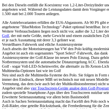
Bei den Dieseln entfällt die Koexistenz von 1,2-Liter-Dreizylinder un
angeboten wird. Während die Leistungsdaten damit dem Vorgänger ent
1.500 statt bei 2.000 Touren anliegen.
Alle Antriebsvarianten erfüllen die EU6-Abgasnorm. Ab 90 PS gibt es
angebotene "BlueMotion Technology"-Paket optional bestellbar. Ist es
Weitere Verbrauchsdaten liegen noch nicht vor, außer die 3,2 Liter 
Golf
, der mit mehr Größe, mehr Gewicht und einem zusätzlichen Zyli
er je nach Ausstattung mit derer 3,3 gelistet war.
Verstellbares Fahrwerk und etliche Assistenzsysteme
Auch abseits der Motorisierungen hat VW den Polo kräftig modernisier
Angebot ist auch ein sogenanntes "Sport Select"-Fahrwerk, das dank 
Assistenzsysteme der Golf-Klasse im neuen Polo Einzug. Dazu gehö
Notbremssystem und die automatische Distanzregelung ACC. Ebenfalls
Golf - sogar Voll-LED-Scheinwerfer, die alternativ zu Bi-Xenon-Lich
Multimedia-Optionen fast wie im Golf
Neu sind auch die Multimedia-Systeme des Polo. Sie folgen in For
immer den Eindruck, dieser MIB sei technisch nur mit neuen Modelle
Vermutung, das dem (wie auch bei der Multikollisionsbremse) nicht s
Angebot sind also
vier Touchscreen-Geräte analog dem Golf-Progra
zudem spezielle Smartphone-Apps über den Touchscreen nutzbar sein
Erweiterte Serienausstattung vor allem beim Basismodell
Auch in Sachen Serienausstattung macht das Facelift den Polo noch w
Zoll-Räder, eine geteilte Rücksitzbank, die Fernbedienung für die Ze