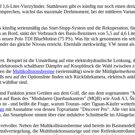
d 1,6-Liter-Vierzylinder. Stattdessen gibt es künftig nur noch einen dre
sprechen, wächst das maximale Drehmoment, bei der mittleren Variante
 künftig serienmäßig das Start-Stopp-System und die Rekuperation, für
 an Bord, sinkt der Verbrauch des Basis-Benziners von 5,5 auf 4,6 Lit
des neuen Polo TDI BlueMotion (75 PS). Was für sich genommen ein sehr
nder das gleiche Niveau erreicht. Ebenfalls merkwürdig: VW nennt als
t. Beispiel ist die Umstellung auf eine elektrohydraulische Lenkung, 
elektronisch schaltbarer Dämpfer auf Knopfdruck die Wahl zwischen zw
ren die
Multikollisionsbremse
(serienmäßig) sowie die Müdigkeitserken
 neu auf der Optionsliste finden sich Rückfahrkamera, elektrisch an
t wählbar sind.
m und Funktion jenen Geräten aus dem Golf, die aus dem sogenannten
n auf Basis des "Modularen Querbaukastens" (MQB) wie Audi A3, Škoda 
o ist - und belibt die Frage, warum Touran- oder Tiguan-Käufer weite
mm
mit Ausnahme von dessen Topvariante "Discover Pro". Alle vier k
, das Smartphone nimmt über eine induktive Schnittstelle im Ablagefa
ertvoller. Neben der Multikollisionsbremse sind bereits im Basismodell
ntralverriegelung, die Multifunktionsanzeige und eine Reifenkontrollan