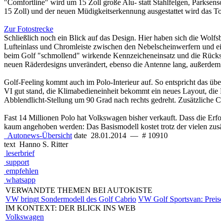
"Comfortline" wird um 15 Zoll große Alu- statt Stahlfelgen, Parksen
15 Zoll) und der neuen Müdigkeitserkennung ausgestattet wird das T
Zur Fotostrecke
Schließlich noch ein Blick auf das Design. Hier haben sich die Wolfs
Lufteinlass und Chromleiste zwischen den Nebelscheinwerfern und ein
beim Golf "schmollend" wirkende Kennzeicheneinsatz und die Rückstra
neuen Räderdesigns unverändert, ebenso die Antenne lang, außerdem s
Golf-Feeling kommt auch im Polo-Interieur auf. So entspricht das üb
VI gut stand, die Klimabedieneinheit bekommt ein neues Layout, die Fu
Abblendlicht-Stellung um 90 Grad nach rechts gedreht. Zusätzliche 
Fast 14 Millionen Polo hat Volkswagen bisher verkauft. Dass die Erfol
kaum angehoben werden: Das Basismodell kostet trotz der vielen zusätz
Autonews-Übersicht
date
28.01.2014
—
# 10910
text
Hanno S. Ritter
leserbrief
support
empfehlen
whatsapp
VERWANDTE THEMEN BEI AUTOKISTE
VW bringt Sondermodell des Golf Cabrio
VW Golf Sportsvan: Preis
IM KONTEXT: DER BLICK INS WEB
Volkswagen