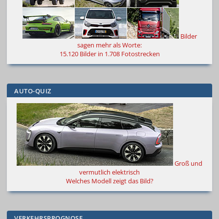
Bilder
sagen mehr als Worte
:
15.120 Bilder in 1.708 Fotostrecken
AUTO-QUIZ
Groß und
vermutlich elektrisch
Welches Modell zeigt das Bild?
VERKEHRSPROGNOSE