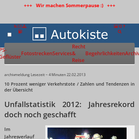
+++ Wir machen Sommerpause :) +++
Recht
Zur Startseite
PS-
Fotostrecken
Services
&
Begehrlichkeiten
Archi
Geflüster
Reise
archivmeldung
Lesezeit ~ 4 Minuten
22.02.2013
10 Prozent weniger Verkehrstote / Zahlen und Tendenzen in
der Übersicht
Unfallstatistik 2012: Jahresrekord
doch noch geschafft
Im
Jahresverlauf