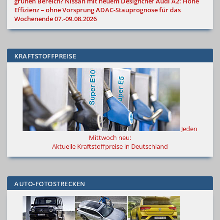
grünen Bereich?
Nissan mit neuem Designchef
Audi A2: Hohe
Effizienz – ohne Vorsprung
ADAC-Stauprognose für das
Wochenende 07.-09.08.2026
KRAFTSTOFFPREISE
Jeden
Mittwoch neu:
Aktuelle Kraftstoffpreise in Deutschland
AUTO-FOTOSTRECKEN