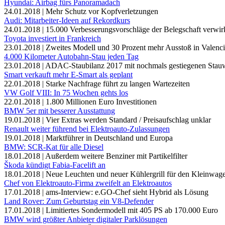
Hyundai: Airbag fürs Panoramadach
24.01.2018 | Mehr Schutz vor Kopfverletzungen
Audi: Mitarbeiter-Ideen auf Rekordkurs
24.01.2018 | 15.000 Verbesserungsvorschläge der Belegschaft verwirk
Toyota investiert in Frankreich
23.01.2018 | Zweites Modell und 30 Prozent mehr Ausstoß in Valenc
4.000 Kilometer Autobahn-Stau jeden Tag
23.01.2018 | ADAC-Staubilanz 2017 mit nochmals gestiegenen Stau
Smart verkauft mehr E-Smart als geplant
22.01.2018 | Starke Nachfrage führt zu langen Wartezeiten
VW Golf VIII: In 75 Wochen gehts los
22.01.2018 | 1.800 Millionen Euro Investitionen
BMW 5er mit besserer Ausstattung
19.01.2018 | Vier Extras werden Standard / Preisaufschlag unklar
Renault weiter führend bei Elektroauto-Zulassungen
19.01.2018 | Marktführer in Deutschland und Europa
BMW: SCR-Kat für alle Diesel
18.01.2018 | Außerdem weitere Benziner mit Partikelfilter
Škoda kündigt Fabia-Facelift an
18.01.2018 | Neue Leuchten und neuer Kühlergrill für den Kleinwag
Chef von Elektroauto-Firma zweifelt an Elektroautos
17.01.2018 | ams-Interview: e.GO-Chef sieht Hybrid als Lösung
Land Rover: Zum Geburtstag ein V8-Defender
17.01.2018 | Limitiertes Sondermodell mit 405 PS ab 170.000 Euro
BMW wird größter Anbieter digitaler Parklösungen