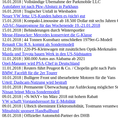
16.01.2018 | Vollständige Übernahme der Parkmobile LLC
Autofahrer tot nach Pkw-Absturz in Parkhaus
16.01.2018 | Tragischer Unfall in Wiesbaden
Neuer VW Jetta: US-Kunden haben es (nicht) gut
15.01.2018 | Kompakt-Limousine ab 18.500 Dollar mit sechs Jahren 
ADAC-Stauprognose für das Wochenende 19.-21.01.2018
15.01.2018 | Behinderungen durch Wintersportler
Messe-Hingucker: Mercedes konserviert die G-Klasse
12.01.2018 | 44 Tonnen Kunstharz umschließen 1979er-G-Modell
Renault Clio R.S. kommt als Sondermodell
12.01.2018 | 220-PS-Kleinwagen mit zusätzlichen Optik-Merkmalen
Mazda und Toyota bauen Werk in den US-Südstaaten
11.01.2018 | 300.000 Autos aus Alabama ab 2021
Opel-Manager wird PSA-Chef in Deutschland
11.01.2018 | Reuters führt Peugeot & Co. / Chopelin geht nach Paris
BMW: Facelift für die 2er Tourer
10.01.2018 | Bulligere Front und überarbeitete Motoren für die Vans
Urteil: Dashcam-Nutzung wird bestraft
10.01.2018 | Permanente Überwachung zur Aufdeckung möglicher Str
Nissan bringt Micra-Sondermodell
09.01.2018 | »N-WAY« bis März 2018 mit hohem Rabatt
VW schafft Vorstandsressort für E-Mobilität
09.01.2018 | Ulbrich übernimmt Elektromobilität, Tostmann verantwo
Mitsubishi sponsert Handballbund
08.01.2018 | Offizieller Automobil-Partner des DHB