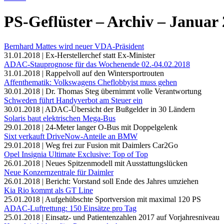
PS-Geflüster – Archiv – Januar
Bernhard Mattes wird neuer VDA-Präsident
31.01.2018 | Ex-Herstellerchef statt Ex-Minister
ADAC-Stauprognose für das Wochenende 02.-04.02.2018
31.01.2018 | Rappelvoll auf den Wintersportrouten
Affenthematik: Volkswagens Cheflobbyist muss gehen
30.01.2018 | Dr. Thomas Steg übernimmt volle Verantwortung
Schweden führt Handyverbot am Steuer ein
30.01.2018 | ADAC-Übersicht der Bußgelder in 30 Ländern
Solaris baut elektrischen Mega-Bus
29.01.2018 | 24-Meter langer O-Bus mit Doppelgelenk
Sixt verkauft DriveNow-Anteile an BMW
29.01.2018 | Weg frei zur Fusion mit Daimlers Car2Go
Opel Insignia Ultimate Exclusive: Top of Top
26.01.2018 | Neues Spitzenmodell mit Ausstattungslücken
Neue Konzernzentrale für Daimler
26.01.2018 | Bericht: Vorstand soll Ende des Jahres umziehen
Kia Rio kommt als GT Line
25.01.2018 | Aufgehübschte Sportversion mit maximal 120 PS
ADAC-Luftrettung: 150 Einsätze pro Tag
25.01.2018 | Einsatz- und Patientenzahlen 2017 auf Vorjahresniveau