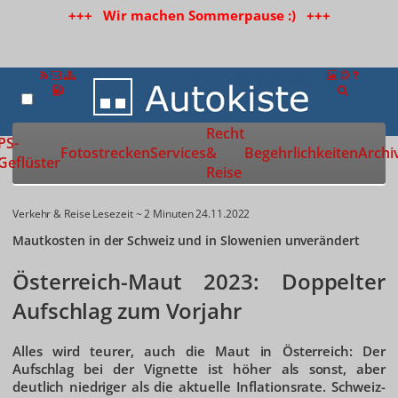
+++ Wir machen Sommerpause :) +++
Recht
Zur Startseite
PS-
Fotostrecken
Services
&
Begehrlichkeiten
Archi
Geflüster
Reise
Verkehr & Reise
Lesezeit ~ 2 Minuten
24.11.2022
Mautkosten in der Schweiz und in Slowenien unverändert
Österreich-Maut 2023: Doppelter
Aufschlag zum Vorjahr
Alles wird teurer, auch die Maut in Österreich: Der
Aufschlag bei der Vignette ist höher als sonst, aber
deutlich niedriger als die aktuelle Inflationsrate. Schweiz-