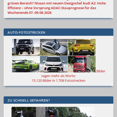
grünen Bereich?
Nissan mit neuem Designchef
Audi A2: Hohe
Effizienz – ohne Vorsprung
ADAC-Stauprognose für das
Wochenende 07.-09.08.2026
AUTO-FOTOSTRECKEN
Bilder
sagen mehr als Worte
:
15.120 Bilder in 1.708 Fotostrecken
ZU SCHNELL GEFAHREN?