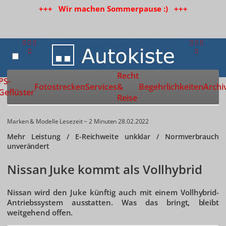
+++ Wir machen Sommerpause :) +++
Recht
Zur Startseite
PS-
Fotostrecken
Services
&
Begehrlichkeiten
Archi
Geflüster
Reise
Marken & Modelle
Lesezeit ~ 2 Minuten
28.02.2022
Mehr Leistung / E-Reichweite unkklar / Normverbrauch
unverändert
Nissan Juke kommt als Vollhybrid
Nissan wird den Juke künftig auch mit einem Vollhybrid-
Antriebssystem ausstatten. Was das bringt, bleibt
weitgehend offen.