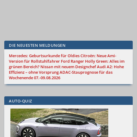
DIE NEUESTEN MELDUNGEN
Mercedes: Geburtsurkunde für Oldies
Citroën: Neue Ami-
Version für Rollstuhlfahrer
Ford Ranger Holly Green: Alles im
grünen Bereich?
Nissan mit neuem Designchef
Audi A2: Hohe
Effizienz – ohne Vorsprung
ADAC-Stauprognose für das
Wochenende 07.-09.08.2026
AUTO-QUIZ