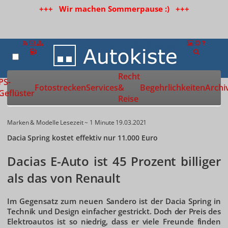
+++ Wir machen Sommerpause :) +++
Recht
Zur Startseite
PS-
Fotostrecken
Services
&
Begehrlichkeiten
Archi
Geflüster
Reise
Marken & Modelle
Lesezeit ~ 1 Minute
19.03.2021
Dacia Spring kostet effektiv nur 11.000 Euro
Dacias E-Auto ist 45 Prozent billiger
als das von Renault
Im Gegensatz zum neuen Sandero ist der Dacia Spring in
Technik und Design einfacher gestrickt. Doch der Preis des
Elektroautos ist so niedrig, dass er viele Freunde finden