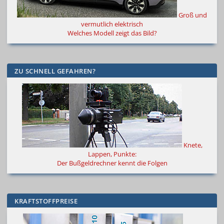
Groß und
vermutlich elektrisch
Welches Modell zeigt das Bild?
ZU SCHNELL GEFAHREN?
Knete,
Lappen, Punkte:
Der Bußgeldrechner kennt die Folgen
KRAFTSTOFFPREISE