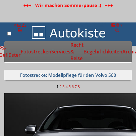
+++ Wir machen Sommerpause :) +++
Recht
Zur Startseite
PS-
Fotostrecken
Services
&
Begehrlichkeiten
Archi
Geflüster
Reise
Fotostrecke: Modellpflege für den Volvo S60
1
2
3
4
5
6
7
8