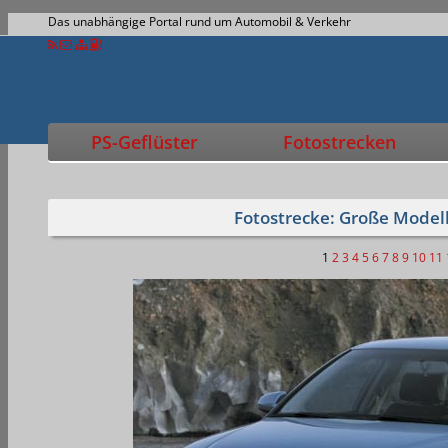
Das unabhängige Portal rund um Automobil & Verkehr
PS-Geflüster
Fotostrecken
Fotostrecke: Große Modell
1
2
3
4
5
6
7
8
9
10
11