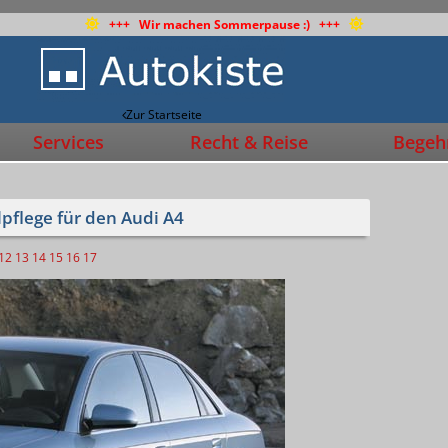
+++ Wir machen Sommerpause :) +++
Zur Startseite
Services
Recht & Reise
Begehr
pflege für den Audi A4
12
13
14
15
16
17