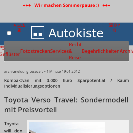
+++ Wir machen Sommerpause :) +++
Recht
Zur Startseite
PS-
Fotostrecken
Services
&
Begehrlichkeiten
Archi
Geflüster
Reise
archivmeldung
Lesezeit ~ 1 Minute
19.01.2012
Kompaktvan mit 3.000 Euro Sparpotential / Kaum
Individualisierungsoptionen
Toyota Verso Travel: Sondermodell
mit Preisvorteil
Toyota
will den