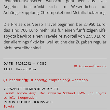
Reifendrucksensoren wünscht, geht leer aus. Das
Angebot beschränkt sich im Wesentlichen auf
Anhängerkupplung, Chrompaket und Metalliclackierung.
Die Preise des Verso Travel beginnen bei 23.950 Euro,
das sind 700 Euro mehr als für einen fünfsitzigen Life.
Toyota bewirbt einen Travel-Preisvorteil von 2.990 Euro,
der allerdings fiktiv ist, weil etliche der Zugaben regulär
nicht bestellbar sind.
DATE
19.01.2012
—
# 9882
Autonews-Übersicht
TEXT
Hanno S. Ritter
leserbrief
support
empfehlen
whatsapp
VERWANDTE THEMEN BEI AUTOKISTE
Facelift Toyota Aygo: Der schwarze Schlund
BMW und Toyota
schließen Kooperation
IM KONTEXT: DER BLICK INS WEB
Toyota