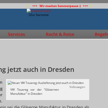
+++ Wir machen Sommerpause :) +++
Zur Startseite
Services
Recht & Reise
Begehr
g jetzt auch in Dresden
en
Volkswagen
rg
VW Touareg vor der "Gläsernen
Manufaktur" in Dresden
ur
e.
bnis sei die Gläserne Manufaktur in Dresden als