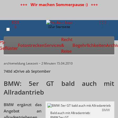
+++ Wir machen Sommerpause :) +++
Zur Startseite
Recht
PS-
Fotostrecken
Services
&
Begehrlichkeiten
Archi
Geflüster
Reise
archivmeldung
Lesezeit ~ 2 Minuten
15.04.2010
740d xDrive ab September
BMW: 5er GT bald auch mit
Allradantrieb
BMW ergänzt das
BMW
Angebot an
Bald auch mit Allradantrieb:
allradgetriebenen
BMW 5er GT