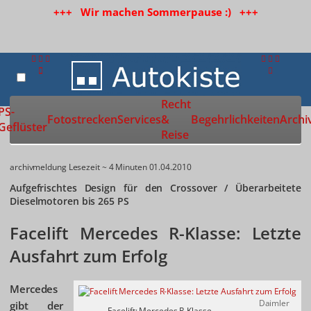
+++ Wir machen Sommerpause :) +++
Recht
Zur Startseite
PS-
Fotostrecken
Services
&
Begehrlichkeiten
Archi
Geflüster
Reise
archivmeldung
Lesezeit ~ 4 Minuten
01.04.2010
Aufgefrischtes Design für den Crossover / Überarbeitete
Dieselmotoren bis 265 PS
Facelift Mercedes R-Klasse: Letzte
Ausfahrt zum Erfolg
Mercedes
Daimler
gibt der
Facelift: Mercedes R-Klasse