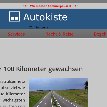
+++ Wir machen Sommerpause :) +++
Zur Startseite
Services
Recht & Reise
Begehr
r 100 Kilometer gewachsen
rnstraßennetz
al so viel wie
eue Kilometer
wichtigsten
 durften sich