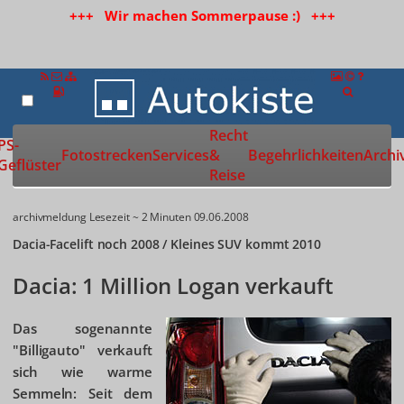
+++ Wir machen Sommerpause :) +++
Recht
Zur Startseite
PS-
Fotostrecken
Services
&
Begehrlichkeiten
Archi
Geflüster
Reise
archivmeldung
Lesezeit ~ 2 Minuten
09.06.2008
Dacia-Facelift noch 2008 / Kleines SUV kommt 2010
Dacia: 1 Million Logan verkauft
Das sogenannte
"Billigauto" verkauft
sich wie warme
Semmeln: Seit dem