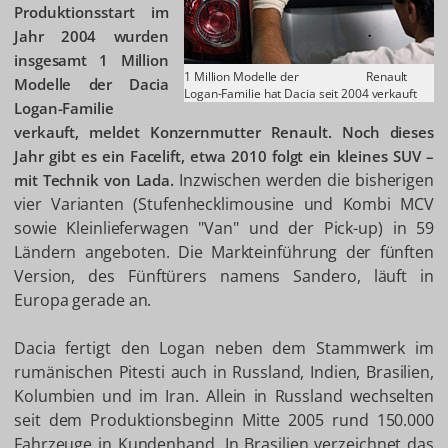
Produktionsstart im
Jahr 2004 wurden
insgesamt 1 Million
1 Million Modelle der
Renault
Modelle der Dacia
Logan-Familie hat Dacia seit 2004 verkauft
Logan-Familie
verkauft, meldet Konzernmutter Renault. Noch dieses
Jahr gibt es ein Facelift, etwa 2010 folgt ein kleines SUV –
Inzwischen werden die bisherigen
mit Technik von Lada.
vier Varianten (Stufenhecklimousine und Kombi MCV
sowie Kleinlieferwagen "Van" und der Pick-up) in 59
Ländern angeboten. Die Markteinführung der fünften
Version, des Fünftürers namens Sandero, läuft in
Europa gerade an.
Dacia fertigt den Logan neben dem Stammwerk im
rumänischen Pitesti auch in Russland, Indien, Brasilien,
Kolumbien und im Iran. Allein in Russland wechselten
seit dem Produktionsbeginn Mitte 2005 rund 150.000
Fahrzeuge in Kundenhand. In Brasilien verzeichnet das