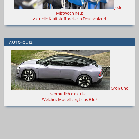
Jeden
Mittwoch neu:
Aktuelle Kraftstoffpreise in Deutschland
AUTO-QUIZ
Groß und
vermutlich elektrisch
Welches Modell zeigt das Bild?