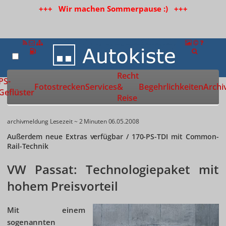
+++ Wir machen Sommerpause :) +++
Recht
Zur Startseite
PS-
Fotostrecken
Services
&
Begehrlichkeiten
Archi
Geflüster
Reise
archivmeldung
Lesezeit ~ 2 Minuten
06.05.2008
Außerdem neue Extras verfügbar / 170-PS-TDI mit Common-
Rail-Technik
VW Passat: Technologiepaket mit
hohem Preisvorteil
Mit einem
sogenannten