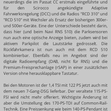
neuerdings die im Passat CC erstmals eingeführte und
für den Scirocco angekündigte Adaptive
Fahrwerksregelung (DCC) und die Radios "RCD 310" und
"RCD 510" mit Wechsler als Ersatz der bisherigen 300er-
und 500er-Geräte. Eine der Unterschiede besteht darin,
dass hier (und beim Navi RNS 510) die Parksensoren
nun auch eine optische Anzeige bieten, zudem wird bei
aktivem Parkpilot die Lautstärke gedrosselt. Die
Rückfahrkamera ist nun auch mit dem RCD 510
kombinierbar. Ebenfalls neu im Angebot sind der
digitale Radioempfang (DAB, nicht für RNS) und die
Premium-Freisprechanlage (rSAP) in einer zusätzlichen
Version ohne herausklappbare Tastatur.
Bei den Motoren ist der 1,4 TSI mit 122 PS jetzt auch mit
dem neuen 7-Gang-DSG lieferbar. Der veraltete 115-PS-
FSI wird nicht mehr offeriert. Wichtigste Änderung ist
aber die Umstellung des 170-PS-TDI auf Common-Rail-
Technik. Eine Preissenkung wie beim 140-PS-Pendant ist