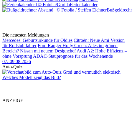
Ferienkalender
Bußgeldrechn
Die neuesten Meldungen
Mercedes: Geburtsurkunde für Oldies
Citroën: Neue Ami-Version
für Rollstuhlfahrer
Ford Ranger Holly Green: Alles im grünen
Bereich?
Nissan mit neuem Designchef
Audi A2: Hohe Effizienz –
ohne Vorsprung
ADAC-Stauprognose für das Wochenende
07.-09.08.2026
Auto-Quiz
Groß und vermutlich elektrisch
Welches Modell zeigt das Bild?
ANZEIGE