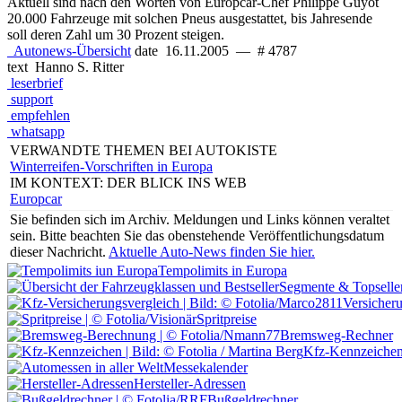
Aktuell sind nach den Worten von Europcar-Chef Philippe Guyot
20.000 Fahrzeuge mit solchen Pneus ausgestattet, bis Jahresende
soll deren Zahl um 30 Prozent steigen.
Autonews-Übersicht
date
16.11.2005
—
# 4787
text
Hanno S. Ritter
leserbrief
support
empfehlen
whatsapp
VERWANDTE THEMEN BEI AUTOKISTE
Winterreifen-Vorschriften in Europa
IM KONTEXT: DER BLICK INS WEB
Europcar
Sie befinden sich im Archiv.
Meldungen und Links können veraltet
sein. Bitte beachten Sie das obenstehende Veröffentlichungsdatum
dieser Nachricht.
Aktuelle Auto-News finden Sie hier.
Tempolimits in Europa
Segmente & Topselle
Versicher
Spritpreise
Bremsweg-Rechner
Kfz-Kennzeiche
Messekalender
Hersteller-Adressen
Bußgeldrechner