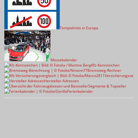
Tempolimits in Europa
Messekalender
Kfz-Kennzeichen
Bremsweg-Rechner
Versicherungsvergl
Hersteller-Adressen
Segmente & Topseller
Ferienkalender