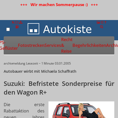
+++ Wir machen Sommerpause :) +++
Recht
Zur Startseite
PS-
Fotostrecken
Services
&
Begehrlichkeiten
Archi
Geflüster
Reise
archivmeldung
Lesezeit ~ 1 Minute
03.01.2005
Autobauer wirbt mit Michaela Schaffrath
Suzuki: Befristete Sonderpreise für
den Wagon R+
Die erste
Rabattaktion des
neuen Jahres