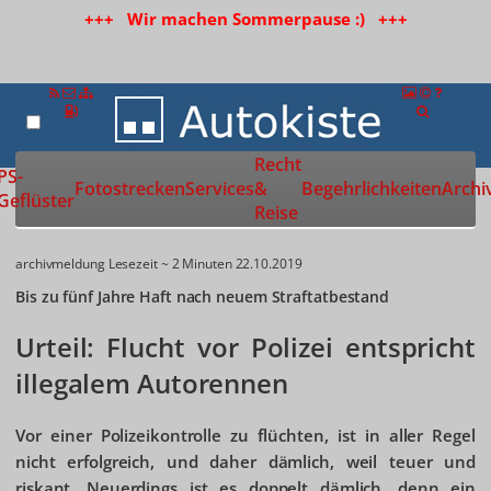
+++ Wir machen Sommerpause :) +++
Recht
Zur Startseite
PS-
Fotostrecken
Services
&
Begehrlichkeiten
Archi
Geflüster
Reise
archivmeldung
Lesezeit ~ 2 Minuten
22.10.2019
Bis zu fünf Jahre Haft nach neuem Straftatbestand
Urteil: Flucht vor Polizei entspricht
illegalem Autorennen
Vor einer Polizeikontrolle zu flüchten, ist in aller Regel
nicht erfolgreich, und daher dämlich, weil teuer und
riskant. Neuerdings ist es doppelt dämlich, denn ein