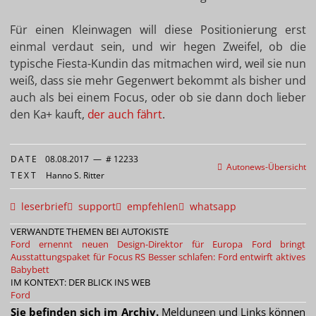
Für einen Kleinwagen will diese Positionierung erst
einmal verdaut sein, und wir hegen Zweifel, ob die
typische Fiesta-Kundin das mitmachen wird, weil sie nun
weiß, dass sie mehr Gegenwert bekommt als bisher und
auch als bei einem Focus, oder ob sie dann doch lieber
den Ka+ kauft,
der auch fährt
.
DATE
08.08.2017
—
# 12233
Autonews-Übersicht
TEXT
Hanno S. Ritter
leserbrief
support
empfehlen
whatsapp
VERWANDTE THEMEN BEI AUTOKISTE
Ford ernennt neuen Design-Direktor für Europa
Ford bringt
Ausstattungspaket für Focus RS
Besser schlafen: Ford entwirft aktives
Babybett
IM KONTEXT: DER BLICK INS WEB
Ford
Sie befinden sich im Archiv.
Meldungen und Links können