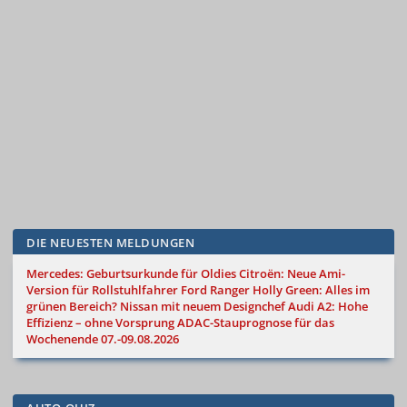
DIE NEUESTEN MELDUNGEN
Mercedes: Geburtsurkunde für Oldies
Citroën: Neue Ami-
Version für Rollstuhlfahrer
Ford Ranger Holly Green: Alles im
grünen Bereich?
Nissan mit neuem Designchef
Audi A2: Hohe
Effizienz – ohne Vorsprung
ADAC-Stauprognose für das
Wochenende 07.-09.08.2026