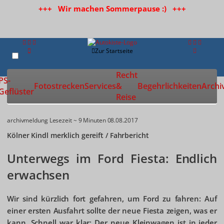
+++ Wir machen Sommerpause :) +++
Zur Startseite
Recht
PS-
Fotostrecken
Services
&
Begehrlichkeiten
Archi
Geflüster
Reise
archivmeldung
Lesezeit ~ 9 Minuten
08.08.2017
Kölner Kindl merklich gereift / Fahrbericht
Unterwegs im Ford Fiesta: Endlich
erwachsen
Wir sind kürzlich fort gefahren, um Ford zu fahren: Auf
einer ersten Ausfahrt sollte der neue Fiesta zeigen, was er
kann. Schnell war klar: Der neue Kleinwagen ist in jeder