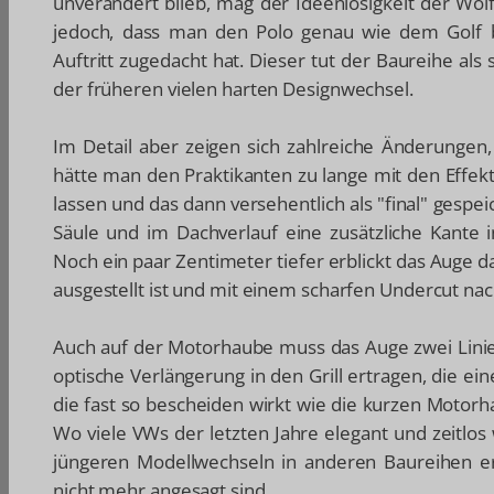
unverändert blieb, mag der Ideenlosigkeit der Wol
jedoch, dass man den Polo genau wie dem Golf 
Auftritt zugedacht hat. Dieser tut der Baureihe als 
der früheren vielen harten Designwechsel.
Im Detail aber zeigen sich zahlreiche Änderungen, 
hätte man den Praktikanten zu lange mit den Effek
lassen und das dann versehentlich als "final" gespei
Säule und im Dachverlauf eine zusätzliche Kante i
Noch ein paar Zentimeter tiefer erblickt das Auge da
ausgestellt ist und mit einem scharfen Undercut nac
Auch auf der Motorhaube muss das Auge zwei Linie
optische Verlängerung in den Grill ertragen, die ei
die fast so bescheiden wirkt wie die kurzen Motorh
Wo viele VWs der letzten Jahre elegant und zeitlos 
jüngeren Modellwechseln in anderen Baureihen er
nicht mehr angesagt sind.