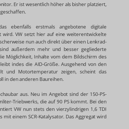
tor. Er ist wesentlich höher als bisher platziert,
 geschaffen.
 ebenfalls erstmals angebotene digitale
t wird. VW setzt hier auf eine weiterentwickelte
ischerweise nun auch direkt über einen Lenkrad-
sind außerdem mehr und besser gegliederte
 die Möglichkeit, Inhalte vom dem Bildschirm des
bleibt indes die AID-Größe. Ausgehend von den
alt und Motortemperatur zeigen, scheint das
Zoll in den anderen Baureihen.
schaubar aus. Neu im Angebot sind der 150-PS-
inliter-Triebwerks, die auf 90 PS kommt. Bei den
ntiert VW nun stets den vierzylindrigen 1,6 TDI
ies mit einem SCR-Katalysator. Das Aggregat wird