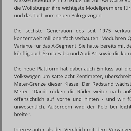
Messe-Bedeutung im Sinkflug: Bis zur IAA wollte V
die Wolfsburger ihre wichtigste Modellpremiere für 
und das Tuch vom neuen Polo gezogen.
Die sechste Generation des seit 1975 verkau
konzernweit millionenfach verbauten "Modularen Qu
Variante für das A-Segment. Sie hatte bereits mit
künftig auch Škoda Fabia und Audi A1 sowie die k
Die neue Plattform hat dabei auch Einfluss auf di
Volkswagen um satte acht Zentimeter, überschreit
Meter-Grenze dieser Klasse. Der Radstand wächs
Meter. "Damit rücken die Räder weiter nach auß
offensichtlich auf vorne und hinten - und wir 
unwesentlich. Außerdem wird der Polo bei leic
breiter.
Interessanter als der Vergleich mit dem Vorgänge