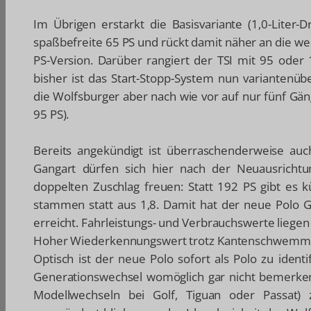
Im Übrigen erstarkt die Basisvariante (1,0-Liter-
spaßbefreite 65 PS und rückt damit näher an die wei
PS-Version. Darüber rangiert der TSI mit 95 oder 
bisher ist das Start-Stopp-System nun variantenüb
die Wolfsburger aber nach wie vor auf nur fünf Gän
95 PS).
Bereits angekündigt ist überraschenderweise auc
Gangart dürfen sich hier nach der Neuausrichtu
doppelten Zuschlag freuen: Statt 192 PS gibt es 
stammen statt aus 1,8. Damit hat der neue Polo GT
erreicht. Fahrleistungs- und Verbrauchswerte liegen f
Hoher Wiederkennungswert trotz Kantenschwem
Optisch ist der neue Polo sofort als Polo zu ident
Generationswechsel womöglich gar nicht bemerken.
Modellwechseln bei Golf, Tiguan oder Passat)