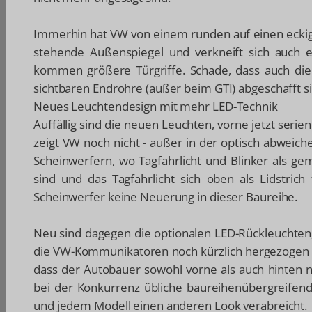
Immerhin hat VW von einem runden auf einen eckige
stehende Außenspiegel und verkneift sich auch e
kommen größere Türgriffe. Schade, dass auch die
sichtbaren Endrohre (außer beim GTI) abgeschafft s
Neues Leuchtendesign mit mehr LED-Technik
Auffällig sind die neuen Leuchten, vorne jetzt serie
zeigt VW noch nicht - außer in der optisch abweic
Scheinwerfern, wo Tagfahrlicht und Blinker als g
sind und das Tagfahrlicht sich oben als Lidstrich
Scheinwerfer keine Neuerung in dieser Baureihe.
Neu sind dagegen die optionalen LED-Rückleuchten, d
die VW-Kommunikatoren noch kürzlich hergezogen ha
dass der Autobauer sowohl vorne als auch hinten 
bei der Konkurrenz übliche baureihenübergreifend
und jedem Modell einen anderen Look verabreicht.