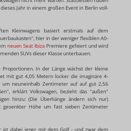
olkswagen nicht mehr warten. Stattdessen haben
dieses Jahr in einem großen Event in Berlin voll-
ften Kleinwagens basiert erstmals auf dem
erbaukasten", hier in der weniger flexiblen A0-
 dem
neuen Seat Ibiza
Premiere gefeiert und wird
ommenden SUVs dieser Klasse unterbauen.
e Proportionen. In der Länge wächst der kleine
et mit gut 4,05 Metern locker die imaginäre 4-
t um neuneinhalb Zentimeter auf auf gut 2,56
en", erklärt Volkswagen, bezieht das "außen"
fügen hinzu: (Die Überhänge ändern sich nur)
ht gesenkter Höhe um fast sieben Zentimeter
r ist dabei jener mit dem Golf - und zwar dem