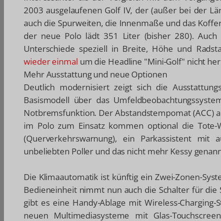
2003 ausgelaufenen Golf IV, der (außer bei der Länge
auch die Spurweiten, die Innenmaße und das Koffer
der neue Polo lädt 351 Liter (bisher 280). Auch
Unterschiede speziell in Breite, Höhe und Rad
wieder einmal
um die Headline "Mini-Golf" nicht he
Mehr Ausstattung und neue Optionen
Deutlich modernisiert zeigt sich die Ausstattung
Basismodell über das Umfeldbeobachtungssystem
Notbremsfunktion. Der Abstandstempomat (ACC) arb
im Polo zum Einsatz kommen optional die Tote-W
(Querverkehrswarnung), ein Parkassistent mit 
unbeliebten Poller und das nicht mehr Kessy genann
Die Klimaautomatik ist künftig ein Zwei-Zonen-Syst
Bedieneinheit nimmt nun auch die Schalter für die S
gibt es eine Handy-Ablage mit Wireless-Charging-S
neuen Multimediasysteme mit Glas-Touchscreen