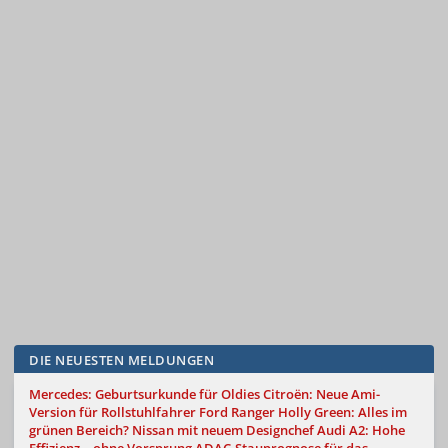
DIE NEUESTEN MELDUNGEN
Mercedes: Geburtsurkunde für Oldies
Citroën: Neue Ami-
Version für Rollstuhlfahrer
Ford Ranger Holly Green: Alles im
grünen Bereich?
Nissan mit neuem Designchef
Audi A2: Hohe