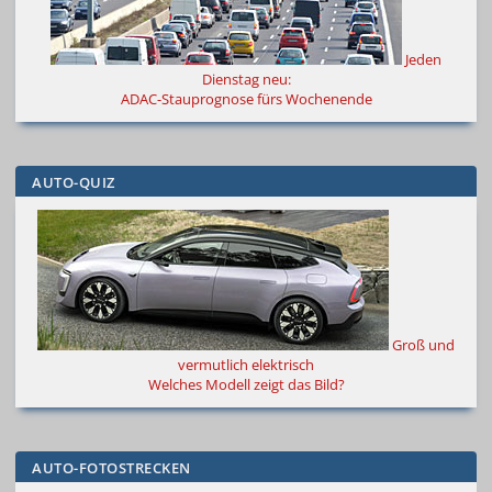
Jeden
Dienstag neu:
ADAC-Stauprognose fürs Wochenende
AUTO-QUIZ
Groß und
vermutlich elektrisch
Welches Modell zeigt das Bild?
AUTO-FOTOSTRECKEN