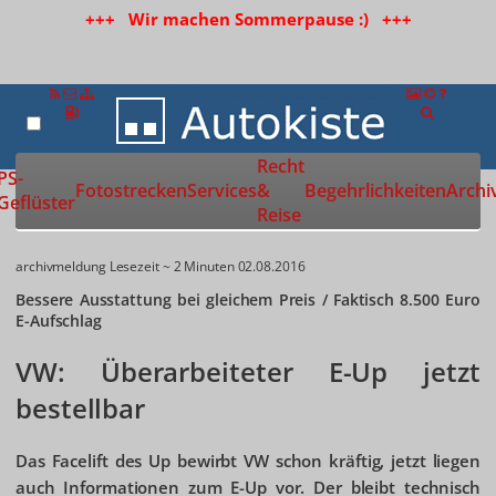
+++ Wir machen Sommerpause :) +++
Recht
Zur Startseite
PS-
Fotostrecken
Services
&
Begehrlichkeiten
Archi
Geflüster
Reise
archivmeldung
Lesezeit ~ 2 Minuten
02.08.2016
Bessere Ausstattung bei gleichem Preis / Faktisch 8.500 Euro
E-Aufschlag
VW: Überarbeiteter E-Up jetzt
bestellbar
Das Facelift des Up bewirbt VW schon kräftig, jetzt liegen
auch Informationen zum E-Up vor. Der bleibt technisch