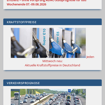
Effizienz – ohne Vorsprung
ADAC-Stauprognose für das
Wochenende 07.-09.08.2026
KRAFTSTOFFPREISE
Jeden
Mittwoch neu:
Aktuelle Kraftstoffpreise in Deutschland
VERKEHRSPROGNOSE