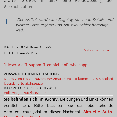
Crafter Großes im Blick: eine Verdoppelung der
Verkaufszahlen.
Der Artikel wurde am Folgetag um neue Details und
weitere Fotos ergänzt und um zwei Fehler bereinigt. —
Red.
DATE
28.07.2016
—
# 11929
Autonews-Übersicht
TEXT
Hanno S. Ritter
leserbrief
support
empfehlen
whatsapp
VERWANDTE THEMEN BEI AUTOKISTE
Neues vom Nissan Navara
VW Amarok: V6 TDI kommt – als Standard
Übersicht Nutzfahrzeuge
IM KONTEXT: DER BLICK INS WEB
Volkswagen Nutzfahrzeuge
Sie befinden sich im Archiv.
Meldungen und Links können
veraltet sein. Bitte beachten Sie das obenstehende
Veröffentlichungsdatum dieser Nachricht.
Aktuelle Auto-