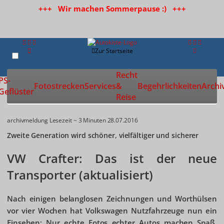
+++ Wir machen Sommerpause :) +++
Zur Startseite
Recht
PS-
Fotostrecken
Services
&
Begehrlichkeiten
Archi
Geflüster
Reise
archivmeldung
Lesezeit ~ 3 Minuten
28.07.2016
Zweite Generation wird schöner, vielfältiger und sicherer
VW Crafter: Das ist der neue
Transporter (aktualisiert)
Nach einigen belanglosen Zeichnungen und Worthülsen
vor vier Wochen hat Volkswagen Nutzfahrzeuge nun ein
Einsehen: Nur echte Fotos echter Autos machen Spaß.