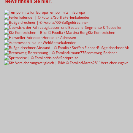
News finden Sie hier.
Tempolimits in Europa
Ferienkalender
Bußgeldrechner
Segmente & Topseller
Kfz-Kennzeichen
Hersteller-Adressen
Messekalender
Bußgeldrechner Abst
Bremsweg-Rechner
Spritpreise
Versicherungsvergl