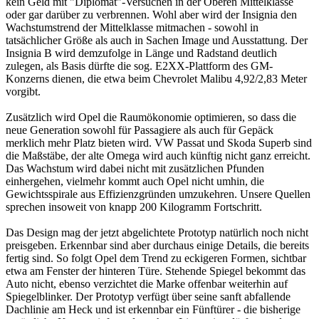
kein Geld mit "Diplomat"-Versuchen in der Oberen Mittelklasse
oder gar darüber zu verbrennen. Wohl aber wird der Insignia den
Wachstumstrend der Mittelklasse mitmachen - sowohl in
tatsächlicher Größe als auch in Sachen Image und Ausstattung. Der
Insignia B wird demzufolge in Länge und Radstand deutlich
zulegen, als Basis dürfte die sog. E2XX-Plattform des GM-
Konzerns dienen, die etwa beim Chevrolet Malibu 4,92/2,83 Meter
vorgibt.
Zusätzlich wird Opel die Raumökonomie optimieren, so dass die
neue Generation sowohl für Passagiere als auch für Gepäck
merklich mehr Platz bieten wird. VW Passat und Skoda Superb sind
die Maßstäbe, der alte Omega wird auch künftig nicht ganz erreicht.
Das Wachstum wird dabei nicht mit zusätzlichen Pfunden
einhergehen, vielmehr kommt auch Opel nicht umhin, die
Gewichtsspirale aus Effizienzgründen umzukehren. Unsere Quellen
sprechen insoweit von knapp 200 Kilogramm Fortschritt.
Das Design mag der jetzt abgelichtete Prototyp natürlich noch nicht
preisgeben. Erkennbar sind aber durchaus einige Details, die bereits
fertig sind. So folgt Opel dem Trend zu eckigeren Formen, sichtbar
etwa am Fenster der hinteren Türe. Stehende Spiegel bekommt das
Auto nicht, ebenso verzichtet die Marke offenbar weiterhin auf
Spiegelblinker. Der Prototyp verfügt über seine sanft abfallende
Dachlinie am Heck und ist erkennbar ein Fünftürer - die bisherige