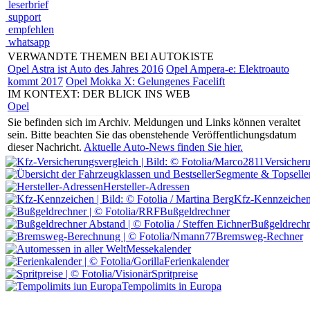
leserbrief
support
empfehlen
whatsapp
VERWANDTE THEMEN BEI AUTOKISTE
Opel Astra ist Auto des Jahres 2016
Opel Ampera-e: Elektroauto
kommt 2017
Opel Mokka X: Gelungenes Facelift
IM KONTEXT: DER BLICK INS WEB
Opel
Sie befinden sich im Archiv.
Meldungen und Links können veraltet
sein. Bitte beachten Sie das obenstehende Veröffentlichungsdatum
dieser Nachricht.
Aktuelle Auto-News finden Sie hier.
Versicher
Segmente & Topselle
Hersteller-Adressen
Kfz-Kennzeiche
Bußgeldrechner
Bußgeldrechn
Bremsweg-Rechner
Messekalender
Ferienkalender
Spritpreise
Tempolimits in Europa