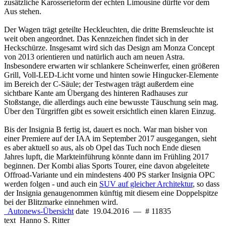
zusätzliche Karosserieform der echten Limousine dürfte vor dem
Aus stehen.
Der Wagen trägt geteilte Heckleuchten, die dritte Bremsleuchte ist
weit oben angeordnet. Das Kennzeichen findet sich in der
Heckschürze. Insgesamt wird sich das Design am Monza Concept
von 2013 orientieren und natürlich auch am neuen Astra.
Insbesondere erwarten wir schlankere Scheinwerfer, einen größeren
Grill, Voll-LED-Licht vorne und hinten sowie Hingucker-Elemente
im Bereich der C-Säule; der Testwagen trägt außerdem eine
sichtbare Kante am Übergang des hinteren Radhauses zur
Stoßstange, die allerdings auch eine bewusste Täuschung sein mag.
Über den Türgriffen gibt es soweit ersichtlich einen klaren Einzug.
Bis der Insignia B fertig ist, dauert es noch. War man bisher von
einer Premiere auf der IAA im September 2017 ausgegangen, sieht
es aber aktuell so aus, als ob Opel das Tuch noch Ende diesen
Jahres lupft, die Markteinführung könnte dann im Frühling 2017
beginnen. Der Kombi alias Sports Tourer, eine davon abgeleitete
Offroad-Variante und ein mindestens 400 PS starker Insignia OPC
werden folgen - und auch ein
SUV auf gleicher Architektur
, so dass
der Insignia genaugenommen künftig mit diesem eine Doppelspitze
bei der Blitzmarke einnehmen wird.
Autonews-Übersicht
date
19.04.2016
—
# 11835
text
Hanno S. Ritter