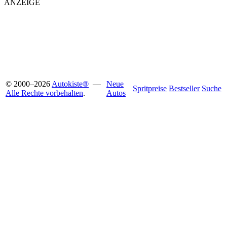
ANZEIGE
© 2000
–
2026
Autokiste®
—
Neue
Spritpreise
Bestseller
Suche
Alle Rechte vorbehalten
.
Autos