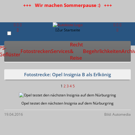
+++ Wir machen Sommerpause :) +++
Zur Startseite
Recht
PS-
Fotostrecken
Services
&
Begehrlichkeiten
Archi
Geflüster
Reise
Fotostrecke: Opel Insignia B als Erlkönig
1
2
3
4
5
Opel testet den nächsten Insignia auf dem Nürburgring
19.04.2016
Bild: Automedia