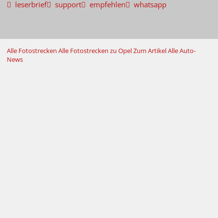
leserbrief
support
empfehlen
whatsapp
Alle Fotostrecken
Alle Fotostrecken zu Opel
Zum Artikel
Alle Auto-
News